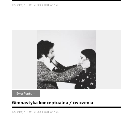
Kolekcja Sztuki XX i XXI wieku
Ewa Partum
Gimnastyka konceptualna / ćwiczenia
Kolekcja Sztuki XX i XXI wieku