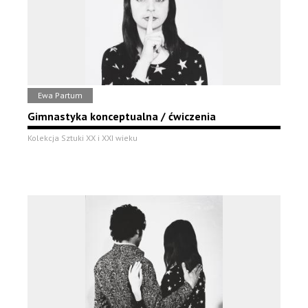
Ewa Partum
Gimnastyka konceptualna / ćwiczenia
Kolekcja Sztuki XX i XXI wieku