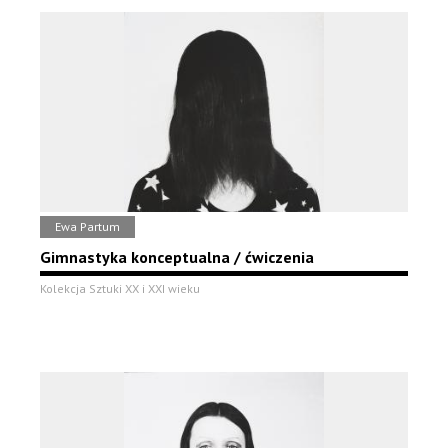
Ewa Partum
Gimnastyka konceptualna / ćwiczenia
Kolekcja Sztuki XX i XXI wieku