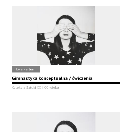
Ewa Partum
Gimnastyka konceptualna / ćwiczenia
Kolekcja Sztuki XX i XXI wieku