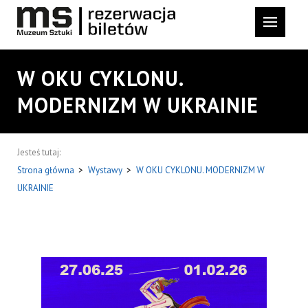
W OKU CYKLONU.
MODERNIZM W UKRAINIE
Jesteś tutaj:
Strona główna
>
Wystawy
>
W OKU CYKLONU. MODERNIZM W
UKRAINIE