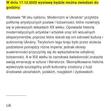
W dniu 17.12.2025 wystawę będzie można zwiedzać do
godziny
Wystawa "W oku cyklonu. Modernizm w Ukrainie" przybliża
polifonię artystycznych postaw i tożsamości, które rozwinęły
się w pierwszych dekadach XX wieku. Opowiada historię
modernistycznych artystów i artystek oraz ich wizualnych
eksperymentów, poprzez które starali się oni odnowić kulturę i
autonomię Ukrainy. Terytorium tego kraju było przez stulecia
podzielone pomiędzy różne imperia, jednak okresy
suwerenności przyczyniły się do wykształcenia odrębnej
tożsamości. A w XIX wieku ta narodowa świadomość znalazła
swoją emanację w sztuce i literaturze. Skomplikowana historia
wytworzyła szczególny profil kulturalny zrodzony z fuzji
środowisk ukraińskich, polskich, rosyjskich i żydowskich.
__________
UA