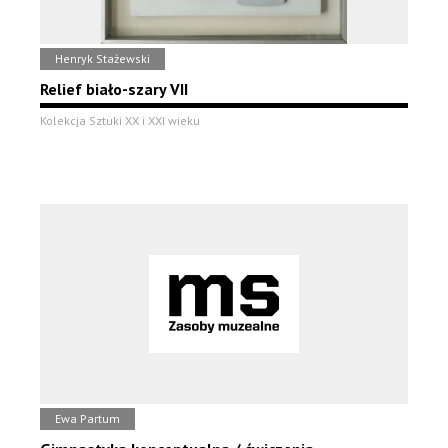
Henryk Stażewski
Relief biało-szary VII
Kolekcja Sztuki XX i XXI wieku
Ewa Partum