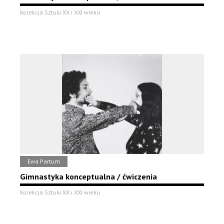
Kolekcja Sztuki XX i XXI wieku
Ewa Partum
Gimnastyka konceptualna / ćwiczenia
Kolekcja Sztuki XX i XXI wieku