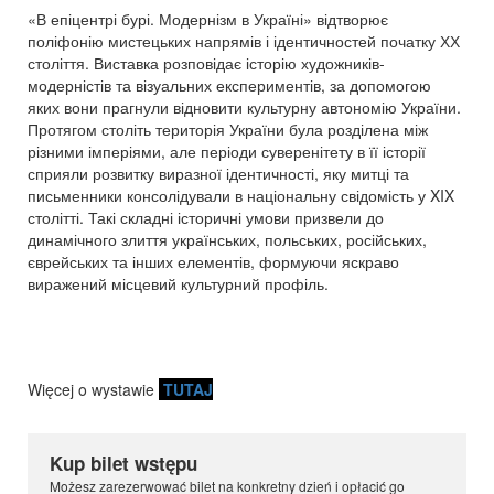
«В епіцентрі бурі. Модернізм в Україні» відтворює
поліфонію мистецьких напрямів і ідентичностей початку ХХ
століття. Виставка розповідає історію художників-
модерністів та візуальних експериментів, за допомогою
яких вони прагнули відновити культурну автономію України.
Протягом століть територія України була розділена між
різними імперіями, але періоди суверенітету в її історії
сприяли розвитку виразної ідентичності, яку митці та
письменники консолідували в національну свідомість у XIX
столітті. Такі складні історичні умови призвели до
динамічного злиття українських, польських, російських,
єврейських та інших елементів, формуючи яскраво
виражений місцевий культурний профіль.
Więcej o wystawie
TUTAJ
Kup bilet wstępu
Możesz zarezerwować bilet na konkretny dzień i opłacić go