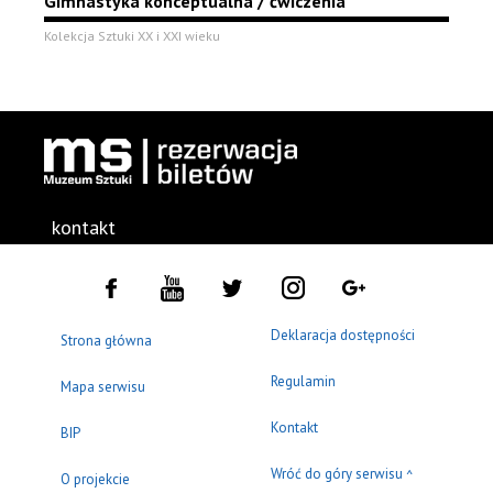
Gimnastyka konceptualna / ćwiczenia
Kolekcja Sztuki XX i XXI wieku
kontakt
Deklaracja dostępności
Strona główna
Regulamin
Mapa serwisu
Kontakt
BIP
Wróć do góry serwisu
^
O projekcie