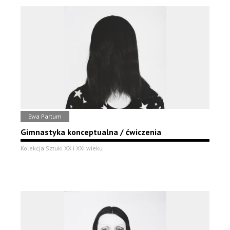
Ewa Partum
Gimnastyka konceptualna / ćwiczenia
Kolekcja Sztuki XX i XXI wieku