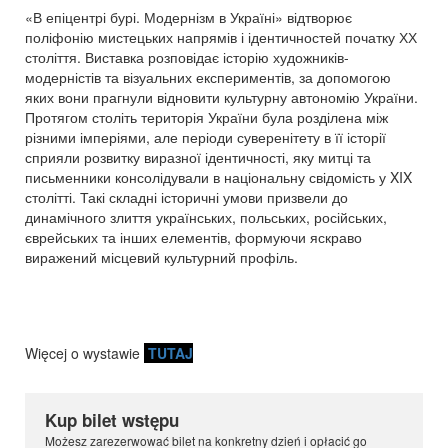
«В епіцентрі бурі. Модернізм в Україні» відтворює
поліфонію мистецьких напрямів і ідентичностей початку ХХ
століття. Виставка розповідає історію художників-
модерністів та візуальних експериментів, за допомогою
яких вони прагнули відновити культурну автономію України.
Протягом століть територія України була розділена між
різними імперіями, але періоди суверенітету в її історії
сприяли розвитку виразної ідентичності, яку митці та
письменники консолідували в національну свідомість у XIX
столітті. Такі складні історичні умови призвели до
динамічного злиття українських, польських, російських,
єврейських та інших елементів, формуючи яскраво
виражений місцевий культурний профіль.
Więcej o wystawie
TUTAJ
Kup bilet wstępu
Możesz zarezerwować bilet na konkretny dzień i opłacić go