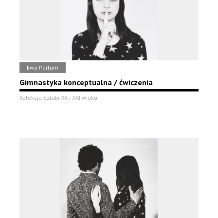
Ewa Partum
Gimnastyka konceptualna / ćwiczenia
Kolekcja Sztuki XX i XXI wieku