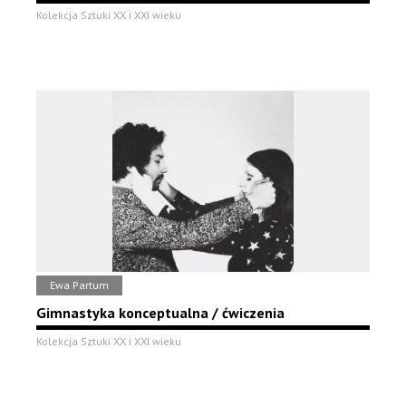
Kolekcja Sztuki XX i XXI wieku
Ewa Partum
Gimnastyka konceptualna / ćwiczenia
Kolekcja Sztuki XX i XXI wieku