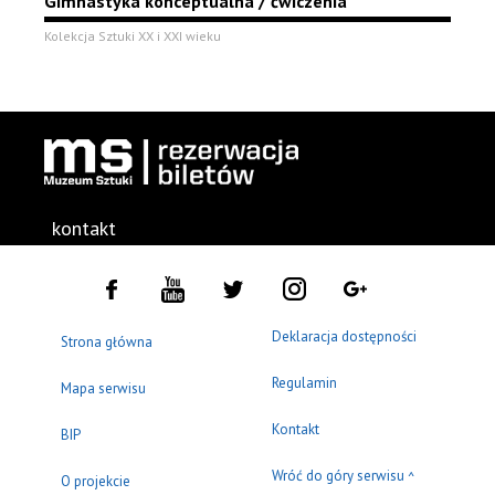
Gimnastyka konceptualna / ćwiczenia
Kolekcja Sztuki XX i XXI wieku
kontakt
Deklaracja dostępności
Strona główna
Regulamin
Mapa serwisu
Kontakt
BIP
Wróć do góry serwisu
^
O projekcie