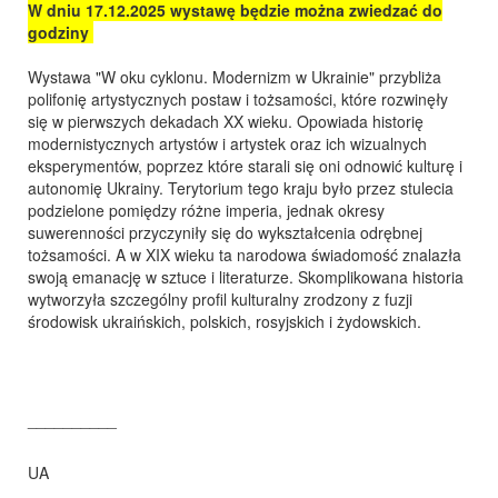
W dniu 17.12.2025 wystawę będzie można zwiedzać do
godziny
Wystawa "W oku cyklonu. Modernizm w Ukrainie" przybliża
polifonię artystycznych postaw i tożsamości, które rozwinęły
się w pierwszych dekadach XX wieku. Opowiada historię
modernistycznych artystów i artystek oraz ich wizualnych
eksperymentów, poprzez które starali się oni odnowić kulturę i
autonomię Ukrainy. Terytorium tego kraju było przez stulecia
podzielone pomiędzy różne imperia, jednak okresy
suwerenności przyczyniły się do wykształcenia odrębnej
tożsamości. A w XIX wieku ta narodowa świadomość znalazła
swoją emanację w sztuce i literaturze. Skomplikowana historia
wytworzyła szczególny profil kulturalny zrodzony z fuzji
środowisk ukraińskich, polskich, rosyjskich i żydowskich.
__________
UA