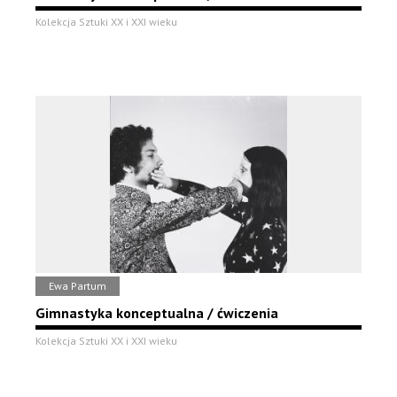
Kolekcja Sztuki XX i XXI wieku
Ewa Partum
Gimnastyka konceptualna / ćwiczenia
Kolekcja Sztuki XX i XXI wieku