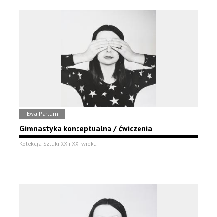
Ewa Partum
Gimnastyka konceptualna / ćwiczenia
Kolekcja Sztuki XX i XXI wieku