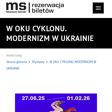
W OKU CYKLONU.
MODERNIZM W UKRAINIE
Jesteś tutaj:
Strona główna
>
Wystawy
>
W OKU CYKLONU. MODERNIZM W
UKRAINIE