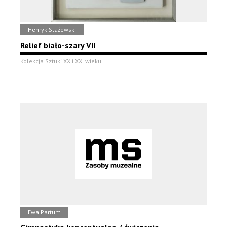
Henryk Stażewski
Relief biało-szary VII
Kolekcja Sztuki XX i XXI wieku
Ewa Partum