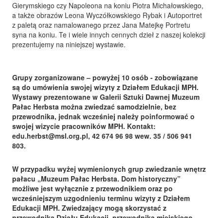
Gierymskiego czy Napoleona na koniu Piotra Michałowskiego,
a także obrazów Leona Wyczółkowskiego Rybak i Autoportret
z paletą oraz namalowanego przez Jana Matejkę Portretu
syna na koniu. Te i wiele innych cennych dzieł z naszej kolekcji
prezentujemy na niniejszej wystawie.
Grupy zorganizowane – powyżej 10 osób - zobowiązane
są do umówienia swojej wizyty z Działem Edukacji MPH.
Wystawy prezentowane w Galerii Sztuki Dawnej Muzeum
Pałac Herbsta można zwiedzać samodzielnie, bez
przewodnika, jednak wcześniej należy poinformować o
swojej wizycie pracowników MPH. Kontakt:
edu.herbst@msl.org.pl, 42 674 96 98 wew. 35 / 506 941
803.
W przypadku wyżej wymienionych grup zwiedzanie wnętrz
pałacu „Muzeum Pałac Herbsta. Dom historyczny”
możliwe jest wyłącznie z przewodnikiem oraz po
wcześniejszym uzgodnieniu terminu wizyty z Działem
Edukacji MPH. Zwiedzający mogą skorzystać z
przewodnika Działu Edukacji, przewodnika miejskiego