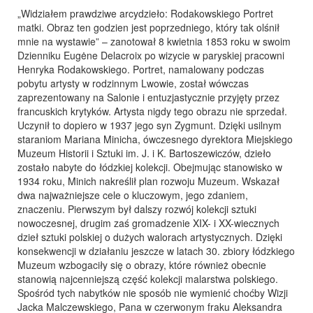
„Widziałem prawdziwe arcydzieło: Rodakowskiego Portret
matki. Obraz ten godzien jest poprzedniego, który tak olśnił
mnie na wystawie” – zanotował 8 kwietnia 1853 roku w swoim
Dzienniku Eugėne Delacroix po wizycie w paryskiej pracowni
Henryka Rodakowskiego. Portret, namalowany podczas
pobytu artysty w rodzinnym Lwowie, został wówczas
zaprezentowany na Salonie i entuzjastycznie przyjęty przez
francuskich krytyków. Artysta nigdy tego obrazu nie sprzedał.
Uczynił to dopiero w 1937 jego syn Zygmunt. Dzięki usilnym
staraniom Mariana Minicha, ówczesnego dyrektora Miejskiego
Muzeum Historii i Sztuki im. J. i K. Bartoszewiczów, dzieło
zostało nabyte do łódzkiej kolekcji. Obejmując stanowisko w
1934 roku, Minich nakreślił plan rozwoju Muzeum. Wskazał
dwa najważniejsze cele o kluczowym, jego zdaniem,
znaczeniu. Pierwszym był dalszy rozwój kolekcji sztuki
nowoczesnej, drugim zaś gromadzenie XIX- i XX-wiecznych
dzieł sztuki polskiej o dużych walorach artystycznych. Dzięki
konsekwencji w działaniu jeszcze w latach 30. zbiory łódzkiego
Muzeum wzbogaciły się o obrazy, które również obecnie
stanowią najcenniejszą część kolekcji malarstwa polskiego.
Spośród tych nabytków nie sposób nie wymienić choćby Wizji
Jacka Malczewskiego, Pana w czerwonym fraku Aleksandra