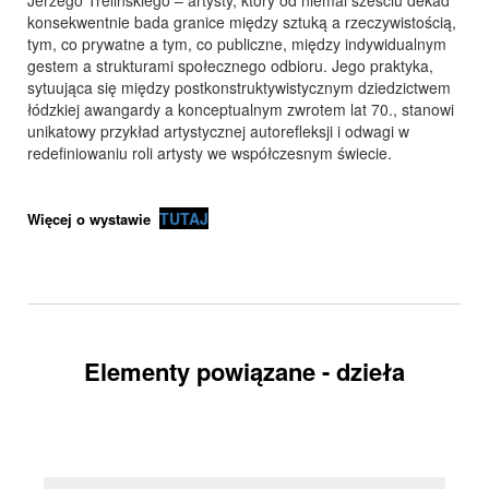
Jerzego Trelińskiego – artysty, który od niemal sześciu dekad
konsekwentnie bada granice między sztuką a rzeczywistością,
tym, co prywatne a tym, co publiczne, między indywidualnym
gestem a strukturami społecznego odbioru. Jego praktyka,
sytuująca się między postkonstruktywistycznym dziedzictwem
łódzkiej awangardy a konceptualnym zwrotem lat 70., stanowi
unikatowy przykład artystycznej autorefleksji i odwagi w
redefiniowaniu roli artysty we współczesnym świecie.
TUTAJ
Więcej o wystawie
Elementy powiązane - dzieła