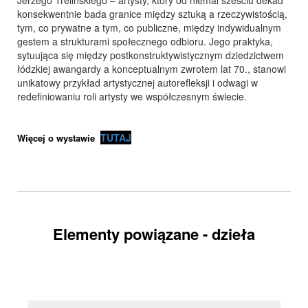
Jerzego Trelińskiego – artysty, który od niemal sześciu dekad
konsekwentnie bada granice między sztuką a rzeczywistością,
tym, co prywatne a tym, co publiczne, między indywidualnym
gestem a strukturami społecznego odbioru. Jego praktyka,
sytuująca się między postkonstruktywistycznym dziedzictwem
łódzkiej awangardy a konceptualnym zwrotem lat 70., stanowi
unikatowy przykład artystycznej autorefleksji i odwagi w
redefiniowaniu roli artysty we współczesnym świecie.
TUTAJ
Więcej o wystawie
Elementy powiązane - dzieła