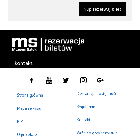
Kup/rezerwuj bilet
kontakt
Deklaracja dostępności
Strona główna
Regulamin
Mapa serwisu
Kontakt
BIP
Wróć do góry serwisu
^
O projekcie