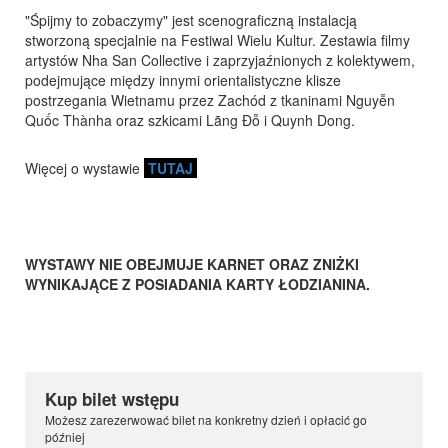
"Śpijmy to zobaczymy" jest scenograficzną instalacją
stworzoną specjalnie na Festiwal Wielu Kultur. Zestawia filmy
artystów Nha San Collective i zaprzyjaźnionych z kolektywem,
podejmujące między innymi orientalistyczne klisze
postrzegania Wietnamu przez Zachód z tkaninami Nguyễn
Quốc Thànha oraz szkicami Lãng Đỗ i Quynh Dong.
Więcej o wystawie
TUTAJ
WYSTAWY NIE OBEJMUJE KARNET ORAZ ZNIŻKI
WYNIKAJĄCE Z POSIADANIA KARTY ŁODZIANINA.
Kup bilet wstępu
Możesz zarezerwować bilet na konkretny dzień i opłacić go
później