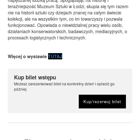
napędzanej ludzką pracą. Spoglądając na historię i
teraźniejszość Muzeum Sztuki w Łodzi, skupia się tym razem
nie na historii sztuki czy dziejach znanej na całym świecie
kolekcji, ale na wszystkim tym, co im towarzyszy i pozwala
funkcjonować. Opowiada o niewidzialnej pracy wielu osób,
działaniach konserwatorskich, badawczych, mediacyjnych, o
procesach logistycznych i technicznych.
Więcej o wystawie
TUTAJ
Kup bilet wstępu
Możesz zarezerwować bilet na konkretny dzień i opłacić go
później
Kup/rezerwuj bilet