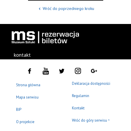
Wróć do poprzedniego kroku
kontakt
Deklaracja dostępności
Strona główna
Regulamin
Mapa serwisu
Kontakt
BIP
Wróć do góry serwisu
^
O projekcie