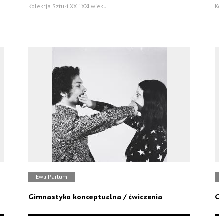
Kolekcja Sztuki XX i XXI wieku
K
Ewa Partum
Gimnastyka konceptualna / ćwiczenia
G