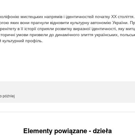
 поліфонію мистецьких напрямів і ідентичностей початку ХХ століття.
огою яких вони прагнули відновити культурну автономію України. Пр
енітету в її історії сприяли розвитку виразної ідентичності, яку ми
і історичні умови призвели до динамічного злиття українських, польсь
 культурний профіль.
o później
Elementy powiązane - dzieła