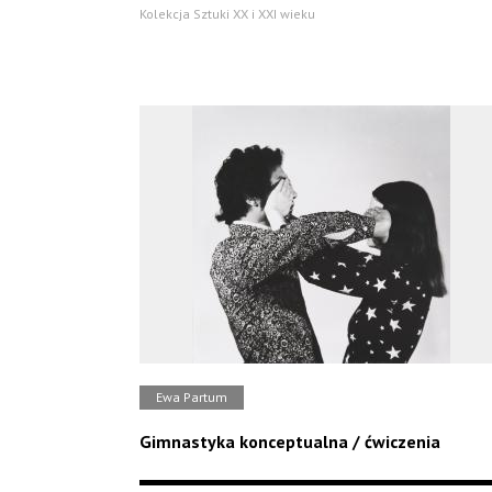
Kolekcja Sztuki XX i XXI wieku
Ewa Partum
Gimnastyka konceptualna / ćwiczenia