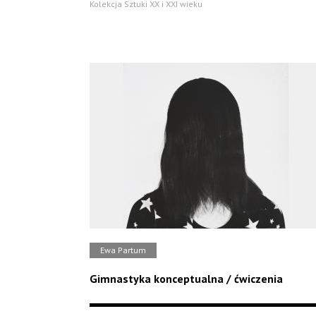
Kolekcja Sztuki XX i XXI wieku
Ewa Partum
Gimnastyka konceptualna / ćwiczenia