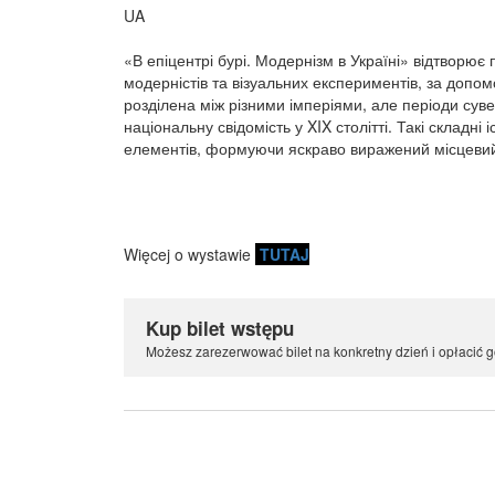
UA
«В епіцентрі бурі. Модернізм в Україні» відтворює
модерністів та візуальних експериментів, за допом
розділена між різними імперіями, але періоди сувер
національну свідомість у XIX столітті. Такі складн
елементів, формуючи яскраво виражений місцевий
Więcej o wystawie
TUTAJ
Kup bilet wstępu
Możesz zarezerwować bilet na konkretny dzień i opłacić g