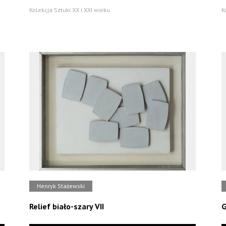
Kolekcja Sztuki XX i XXI wieku
K
Henryk Stażewski
Relief biało-szary VII
G