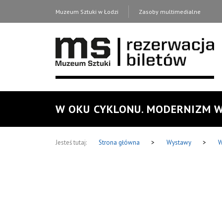
Muzeum Sztuki w Łodzi
Zasoby multimedialne
W OKU CYKLONU. MODERNIZM W
Jesteś tutaj:
Strona główna
>
Wystawy
>
W