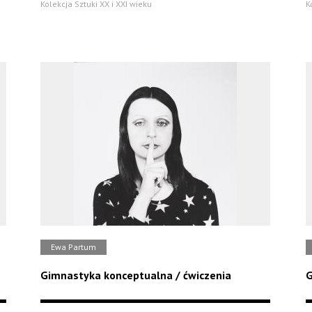
Kolekcja Sztuki XX i XXI wieku
K
Ewa Partum
Gimnastyka konceptualna / ćwiczenia
G