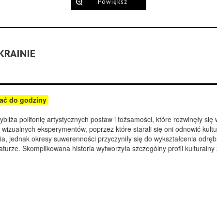
Powiększ
KRAINIE
zać do godziny
bliża polifonię artystycznych postaw i tożsamości, które rozwinęły s
h wizualnych eksperymentów, poprzez które starali się oni odnowić kult
ia, jednak okresy suwerenności przyczyniły się do wykształcenia odrę
turze. Skomplikowana historia wytworzyła szczególny profil kulturalny z