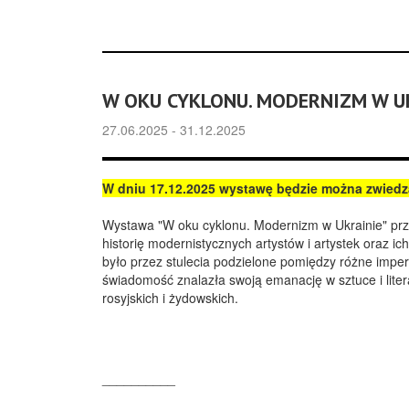
W OKU CYKLONU. MODERNIZM W U
27.06.2025 - 31.12.2025
W dniu 17.12.2025 wystawę będzie można zwied
Wystawa "W oku cyklonu. Modernizm w Ukrainie" przy
historię modernistycznych artystów i artystek oraz ic
było przez stulecia podzielone pomiędzy różne imper
świadomość znalazła swoją emanację w sztuce i litera
rosyjskich i żydowskich.
__________