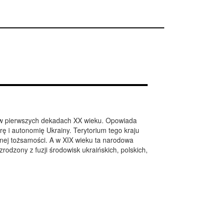
ię w pierwszych dekadach XX wieku. Opowiada
urę i autonomię Ukrainy. Terytorium tego kraju
bnej tożsamości. A w XIX wieku ta narodowa
rodzony z fuzji środowisk ukraińskich, polskich,