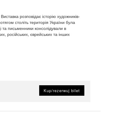
 Виставка розповідає історію художників-
отягом століть територія України була
тці та письменники консолідували в
ких, російських, єврейських та інших
Kup/rezerwuj bilet