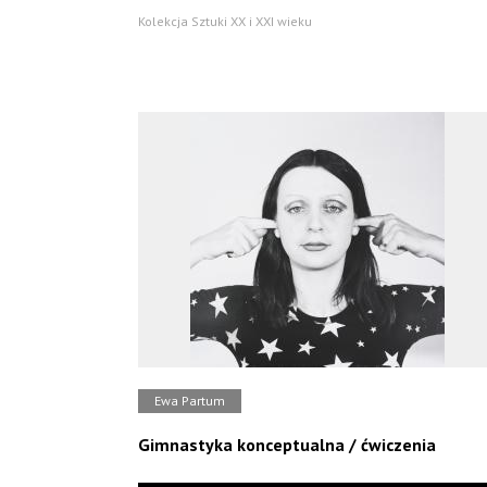
Kolekcja Sztuki XX i XXI wieku
Ewa Partum
Gimnastyka konceptualna / ćwiczenia