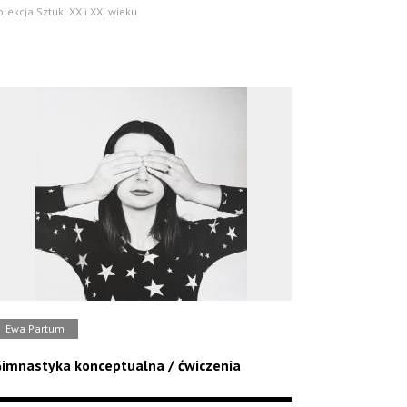
olekcja Sztuki XX i XXI wieku
Ewa Partum
imnastyka konceptualna / ćwiczenia