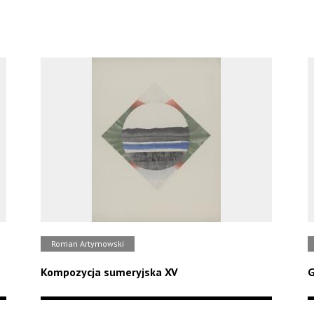
Roman Artymowski
Kompozycja sumeryjska XV
G