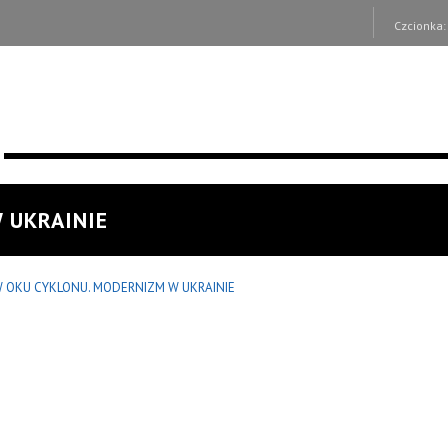
Czcionka
 UKRAINIE
 OKU CYKLONU. MODERNIZM W UKRAINIE