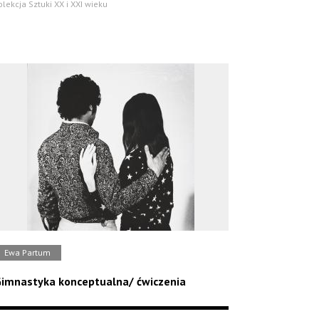
olekcja Sztuki XX i XXI wieku
Ewa Partum
imnastyka konceptualna/ ćwiczenia