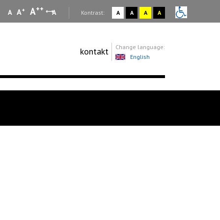
++
A
+
A
A
A
:
Kontrast:
A
A
A
A
Change language:
kontakt
English