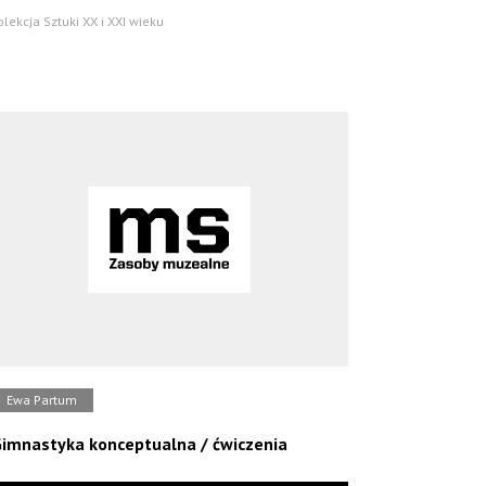
olekcja Sztuki XX i XXI wieku
Ewa Partum
imnastyka konceptualna / ćwiczenia