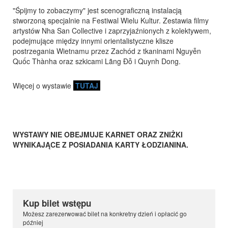
"Śpijmy to zobaczymy" jest scenograficzną instalacją
stworzoną specjalnie na Festiwal Wielu Kultur. Zestawia filmy
artystów Nha San Collective i zaprzyjaźnionych z kolektywem,
podejmujące między innymi orientalistyczne klisze
postrzegania Wietnamu przez Zachód z tkaninami Nguyễn
Quốc Thànha oraz szkicami Lãng Đỗ i Quynh Dong.
Więcej o wystawie
TUTAJ
WYSTAWY NIE OBEJMUJE KARNET ORAZ ZNIŻKI
WYNIKAJĄCE Z POSIADANIA KARTY ŁODZIANINA.
Kup bilet wstępu
Możesz zarezerwować bilet na konkretny dzień i opłacić go
później