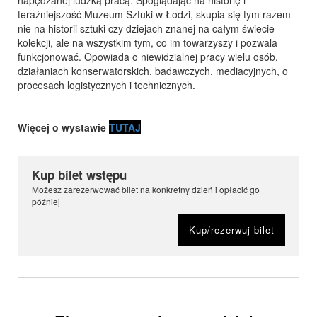
napędzanej ludzką pracą. Spoglądając na historię i
teraźniejszość Muzeum Sztuki w Łodzi, skupia się tym razem
nie na historii sztuki czy dziejach znanej na całym świecie
kolekcji, ale na wszystkim tym, co im towarzyszy i pozwala
funkcjonować. Opowiada o niewidzialnej pracy wielu osób,
działaniach konserwatorskich, badawczych, mediacyjnych, o
procesach logistycznych i technicznych.
Więcej o wystawie
TUTAJ
Kup bilet wstępu
Możesz zarezerwować bilet na konkretny dzień i opłacić go
później
Kup/rezerwuj bilet