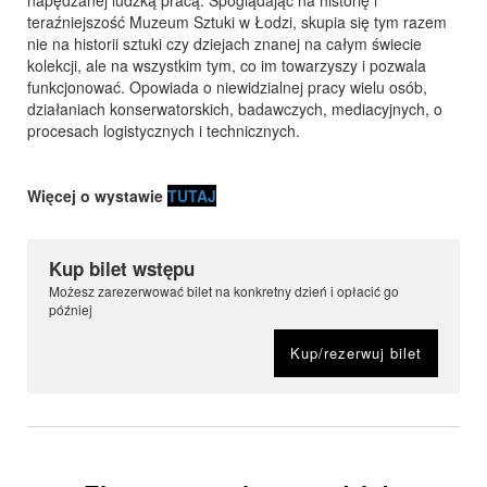
napędzanej ludzką pracą. Spoglądając na historię i
teraźniejszość Muzeum Sztuki w Łodzi, skupia się tym razem
nie na historii sztuki czy dziejach znanej na całym świecie
kolekcji, ale na wszystkim tym, co im towarzyszy i pozwala
funkcjonować. Opowiada o niewidzialnej pracy wielu osób,
działaniach konserwatorskich, badawczych, mediacyjnych, o
procesach logistycznych i technicznych.
Więcej o wystawie
TUTAJ
Kup bilet wstępu
Możesz zarezerwować bilet na konkretny dzień i opłacić go
później
Kup/rezerwuj bilet