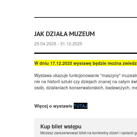
JAK DZIAŁA MUZEUM
25.04.2025 - 31.12.2025
W dniu 17.12.2025 wystawę będzie można zwie
Wystawa ukazuje funkcjonowanie "maszyny" muzealnej
nie na historii sztuki czy dziejach znanej na całym ś
osób, działaniach konserwatorskich, badawczych, med
Więcej o wystawie
TUTAJ
Kup bilet wstępu
Możesz zarezerwować bilet na konkretny dzień i opłacić g