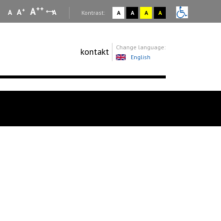
++
A
+
A
A
A
:
Kontrast:
A
A
A
A
Change language:
kontakt
English