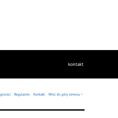
kontakt
ępności
Regulamin
Kontakt
Wróć do góry serwisu
^