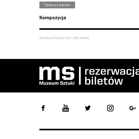
Tadeusz Kantor
Kompozycja
Kolekcja Sztuki XX i XXI wieku