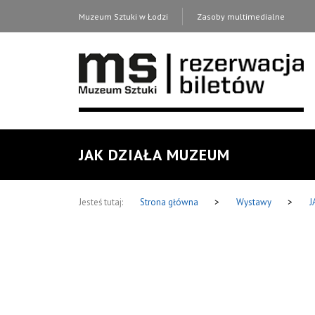
Muzeum Sztuki w Łodzi
Zasoby multimedialne
JAK DZIAŁA MUZEUM
Jesteś tutaj:
Strona główna
>
Wystawy
>
J