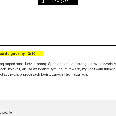
Powiększ
dzać do godziny 13:30.
 napędzanej ludzką pracą. Spoglądając na historię i teraźniejszość 
wiecie kolekcji, ale na wszystkim tym, co im towarzyszy i pozwala funkc
iacyjnych, o procesach logistycznych i technicznych.
o później