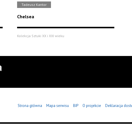
Tadeusz Kantor
Chelsea
Kolekcja Sztuki XX i XXI wieku
Strona główna
Mapa serwisu
BIP
O projekcie
Deklaracja dost