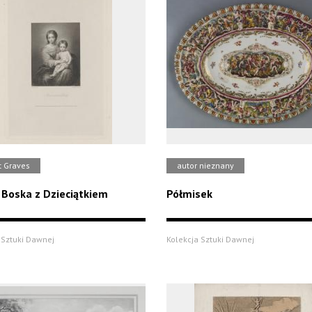
t Graves
autor nieznany
Boska z Dzieciątkiem
Półmisek
 Sztuki Dawnej
Kolekcja Sztuki Dawnej