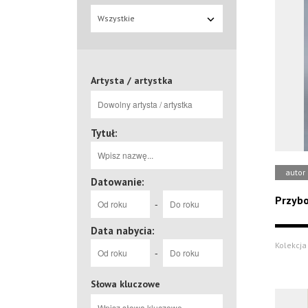
Wszystkie
Artysta / artystka
Tytuł:
autor
Datowanie:
Przybo
-
Data nabycia:
Kolekcja
-
Słowa kluczowe