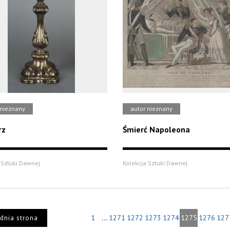
 nieznany
autor nieznany
rz
Śmierć Napoleona
 Sztuki Dawnej
Kolekcja Sztuki Dawnej
...
1
1271
1272
1273
1274
1275
1276
127
dnia strona