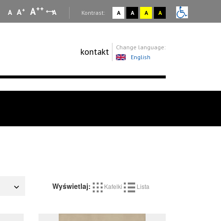
++
A
+
A
A
A
:
Kontrast:
A
A
A
A
Change language:
kontakt
English
Wyświetlaj:
Kafelki
Lista