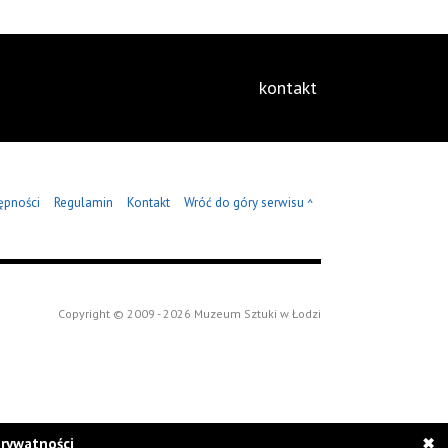
kontakt
ępności
Regulamin
Kontakt
Wróć do góry serwisu
^
Copyright © 2009 - 2026 Muzeum Sztuki w Łodzi
prywatności