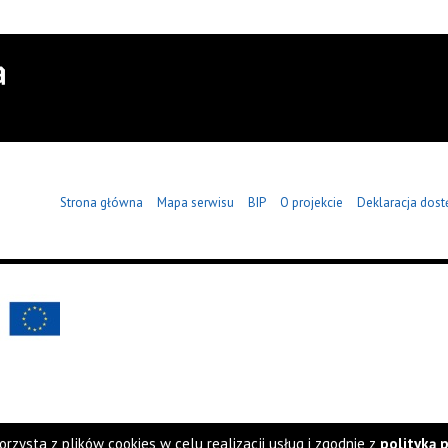
Strona główna
Mapa serwisu
BIP
O projekcie
Deklaracja dost
orzysta z plików cookies w celu realizacji usług i zgodnie z
polityką 