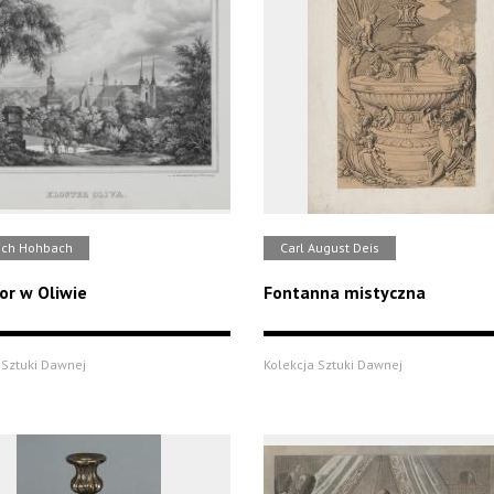
rich Hohbach
Carl August Deis
or w Oliwie
Fontanna mistyczna
 Sztuki Dawnej
Kolekcja Sztuki Dawnej