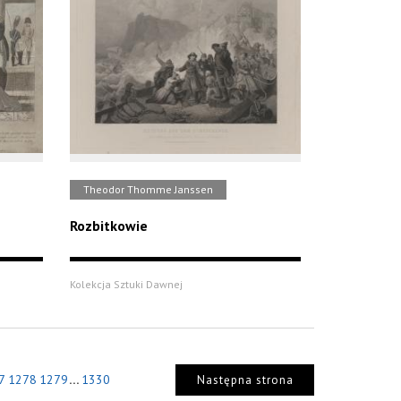
Theodor Thomme Janssen
Rozbitkowie
Kolekcja Sztuki Dawnej
...
7
1278
1279
1330
Następna strona