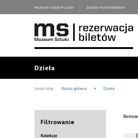
Muzeum Sztuki w Łodzi
Zasoby multimedialne
Dzieła
Jesteś tutaj:
Strona główna
>
Dzieła
Sortow
Filtrowanie
Kolekcje