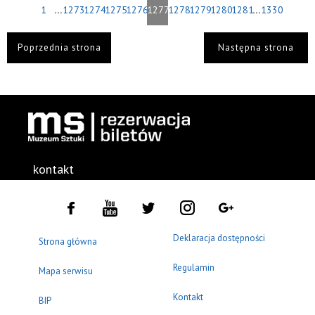
...
...
1
1273
1274
1275
1276
1277
1278
1279
1280
1281
1330
Poprzednia strona
Następna strona
kontakt
Deklaracja dostępności
Strona główna
Regulamin
Mapa serwisu
Kontakt
BIP