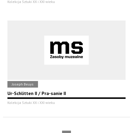
Kolekcja Sztuki XX i XXI wieku
Joseph Beuys
Ur-Schlitten II / Pra-sanie II
Kolekcja Sztuki XX i XXI wieku