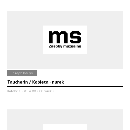
Joseph Beuys
Taucherin / Kobieta - nurek
Kolekcja Sztuki XX i XXI wieku