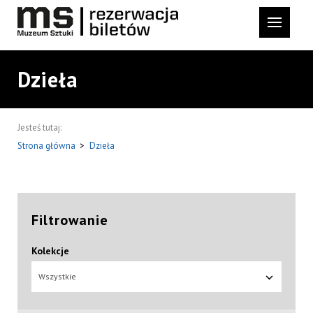
Dzieła
Jesteś tutaj:
Strona główna
>
Dzieła
Filtrowanie
Kolekcje
Wszystkie