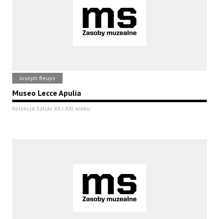
Joseph Beuys
Museo Lecce Apulia
Kolekcja Sztuki XX i XXI wieku