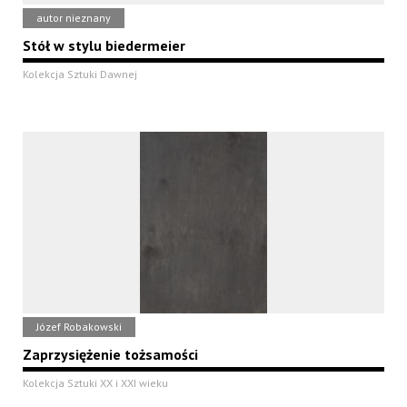
autor nieznany
Stół w stylu biedermeier
Kolekcja Sztuki Dawnej
Józef Robakowski
Zaprzysiężenie tożsamości
Kolekcja Sztuki XX i XXI wieku