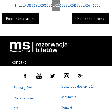
...
...
1
1318
1319
1320
1321
1322
1323
1324
1325
1326
1330
Poprzednia strona
Następna strona
kontakt
Deklaracja dostępności
Strona główna
Regulamin
Mapa serwisu
Kontakt
BIP