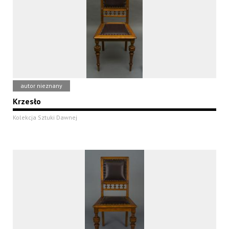
autor nieznany
Krzesło
Kolekcja Sztuki Dawnej