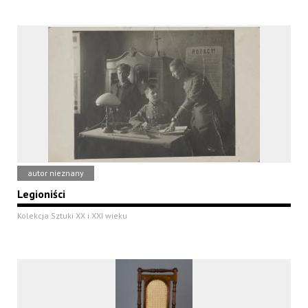
autor nieznany
Legioniści
Kolekcja Sztuki XX i XXI wieku