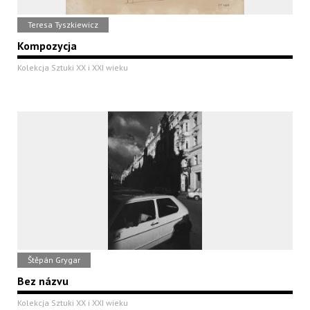
Teresa Tyszkiewicz
Kompozycja
Kolekcja Sztuki XX i XXI wieku
Štěpán Grygar
Bez názvu
Kolekcja Sztuki XX i XXI wieku