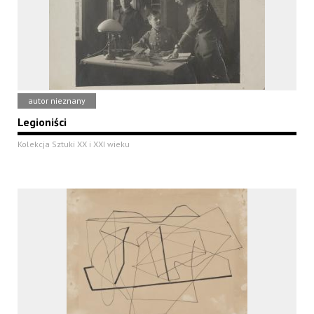
autor nieznany
Legioniści
Kolekcja Sztuki XX i XXI wieku