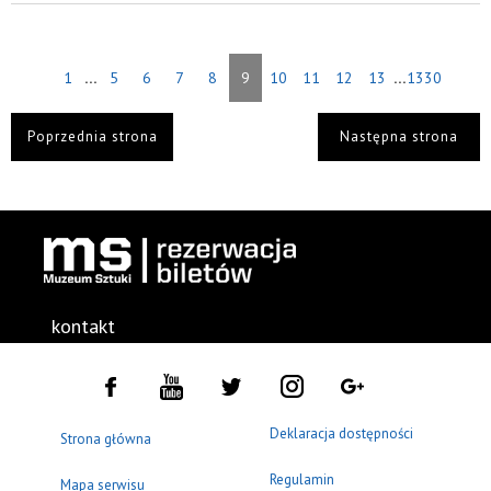
...
...
1
5
6
7
8
9
10
11
12
13
1330
Poprzednia strona
Następna strona
kontakt
Deklaracja dostępności
Strona główna
Regulamin
Mapa serwisu