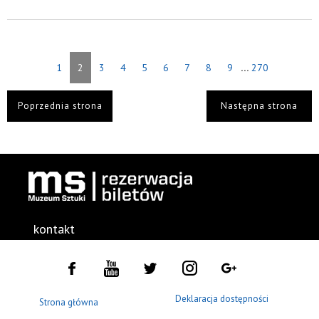
...
1
2
3
4
5
6
7
8
9
270
Poprzednia strona
Następna strona
kontakt
Deklaracja dostępności
Strona główna