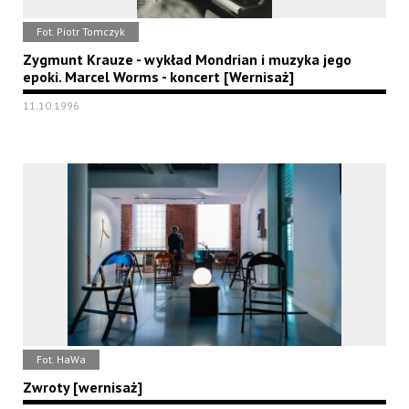
Fot. Piotr Tomczyk
Zygmunt Krauze - wykład Mondrian i muzyka jego
epoki. Marcel Worms - koncert [Wernisaż]
11.10.1996
Fot. HaWa
Zwroty [wernisaż]