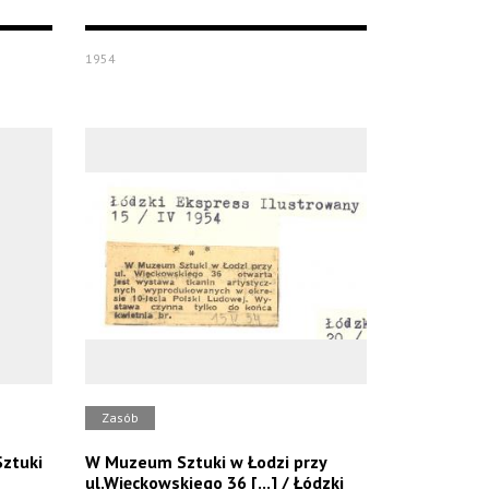
1954
Zasób
ztuki
W Muzeum Sztuki w Łodzi przy
ul.Więckowskiego 36 [...] / Łódzki