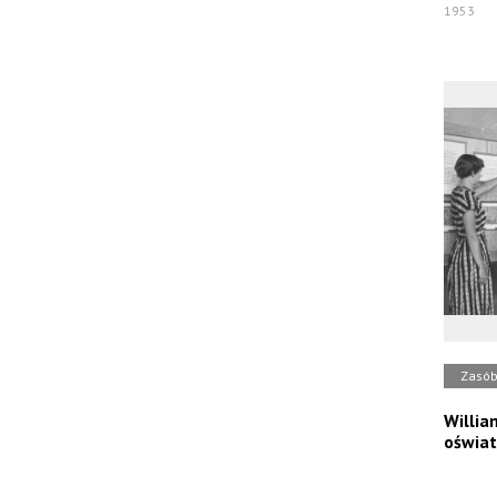
1953
Zasó
Willia
oświat