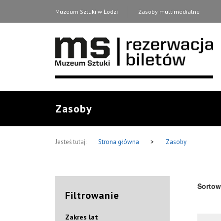
Muzeum Sztuki w Łodzi
Zasoby multimedialne
Zasoby
Jesteś tutaj:
Strona główna
>
Zasoby
Sortow
Filtrowanie
Zakres lat