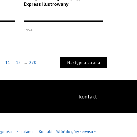
Express Ilustrowany
1954
...
11
12
270
Następna strona
kontakt
ępności
Regulamin
Kontakt
Wróć do góry serwisu
^