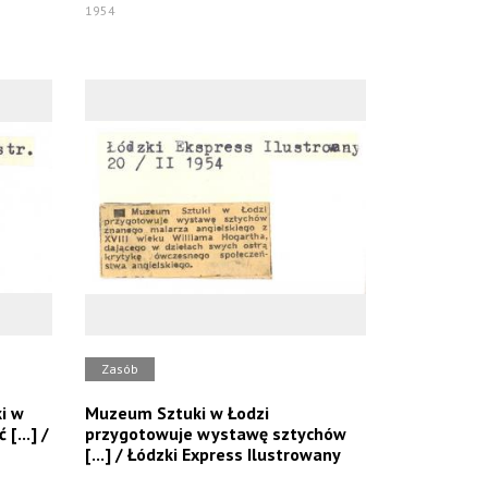
1954
Zasób
i w
Muzeum Sztuki w Łodzi
[...] /
przygotowuje wystawę sztychów
[...] / Łódzki Express Ilustrowany