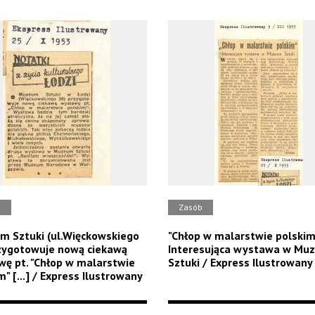
b
Zasób
 Sztuki (ul.Więckowskiego
"Chłop w malarstwie polskim
zygotowuje nową ciekawą
Interesująca wystawa w Mu
ę pt. "Chłop w malarstwie
Sztuki / Express Ilustrowany
m" [...] / Express Ilustrowany