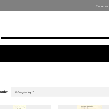
Czcionka
anie:
Od najstarszych