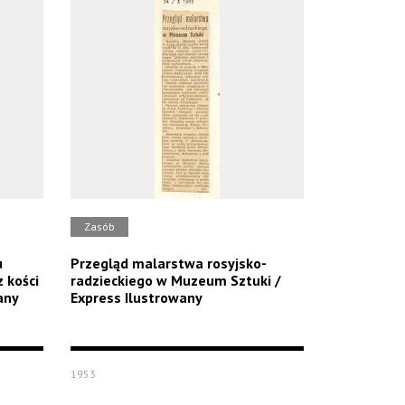
Zasób
u
Przegląd malarstwa rosyjsko-
z kości
radzieckiego w Muzeum Sztuki /
any
Express Ilustrowany
1953