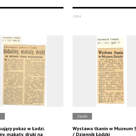
1954
b
Zasób
sujący pokaz w Łodzi.
Wystawa tkanin w Muzeum S
ny, makaty, druki na
/ Dziennik Łódzki