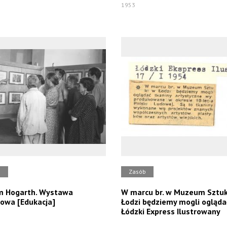
1953
b
Zasób
m Hogarth. Wystawa
W marcu br. w Muzeum Sztuk
owa [Edukacja]
Łodzi będziemy mogli oglądać 
Łódzki Express Ilustrowany