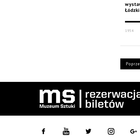
wystaw
Łódzki
1954
Poprze