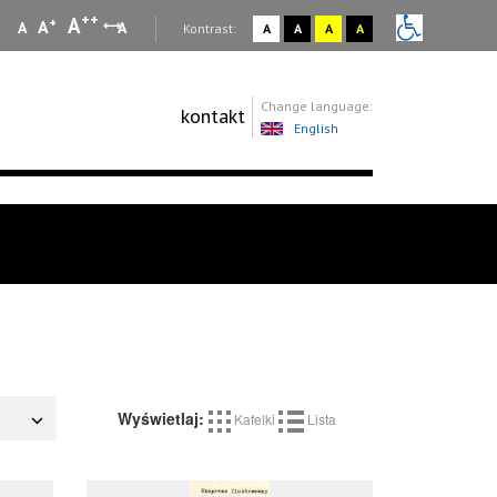
++
A
+
A
A
A
:
Kontrast:
A
A
A
A
Change language:
kontakt
English
Wyświetlaj:
Kafelki
Lista