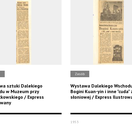
b
Zasób
a sztuki Dalekiego
Wystawa Dalekiego Wschod
du w Muzeum przy
Bogini Kuan-yin i inne "cuda" 
ckowskiego / Express
słoniowej / Express Ilustrow
owany
1953