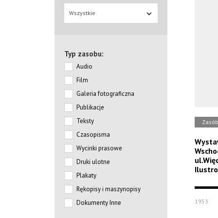
Wszystkie
Typ zasobu:
Audio
Film
Galeria fotograficzna
Publikacje
Teksty
Zasó
Czasopisma
Wystaw
Wycinki prasowe
Wscho
ul.Wię
Druki ulotne
Ilustr
Plakaty
Rękopisy i maszynopisy
1953
Dokumenty Inne