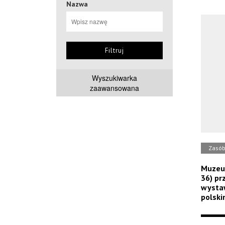
Nazwa
Filtruj
Wyszukiwarka
zaawansowana
Zasó
Muzeum
36) pr
wystaw
polski