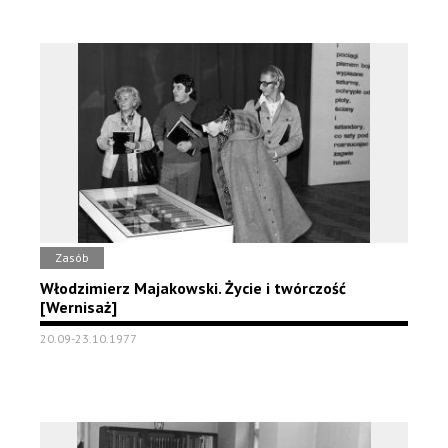
Zasób
Włodzimierz Majakowski. Życie i twórczość
[Wernisaż]
20.09-23.10.1977