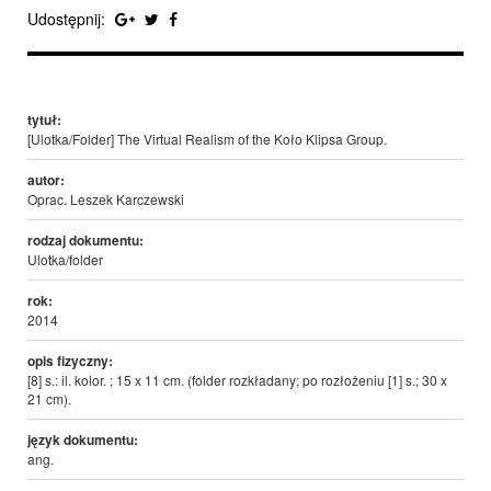
Udostępnij:
tytuł:
[Ulotka/Folder] The Virtual Realism of the Koło Klipsa Group.
autor:
Oprac. Leszek Karczewski
rodzaj dokumentu:
Ulotka/folder
rok:
2014
opis fizyczny:
[8] s.: il. kolor. ; 15 x 11 cm. (folder rozkładany; po rozłożeniu [1] s.; 30 x
21 cm).
język dokumentu:
ang.