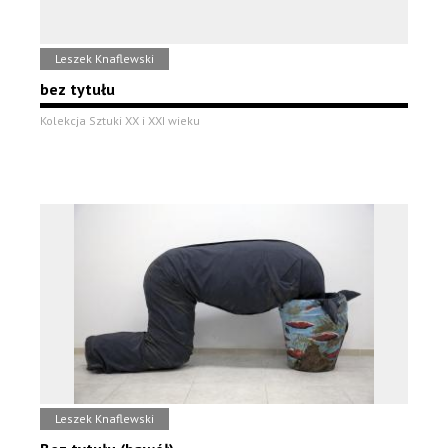
Leszek Knaflewski
bez tytułu
Kolekcja Sztuki XX i XXI wieku
Leszek Knaflewski