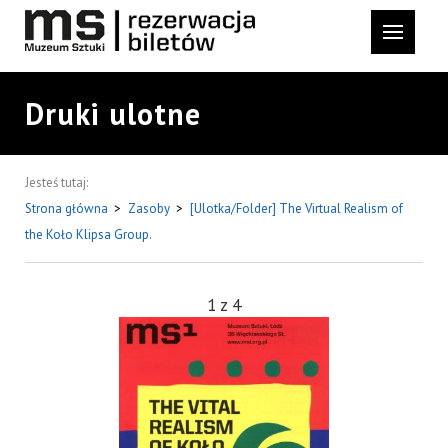
Druki ulotne
Jesteś tutaj:
Strona główna
>
Zasoby
>
[Ulotka/Folder] The Virtual Realism of
the Koło Klipsa Group.
1
z
4