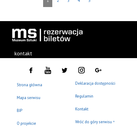
1
2
3
4
5
kontakt
Deklaracja dostępności
Strona główna
Regulamin
Mapa serwisu
Kontakt
BIP
Wróć do góry serwisu
^
O projekcie