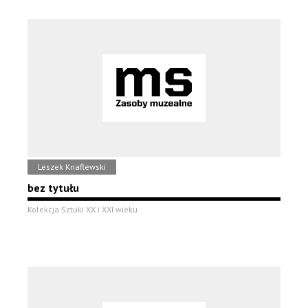
Leszek Knaflewski
bez tytułu
Kolekcja Sztuki XX i XXI wieku