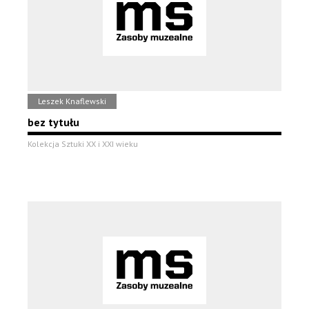
Leszek Knaflewski
bez tytułu
Kolekcja Sztuki XX i XXI wieku