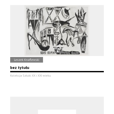
Leszek Knaflewski
bez tytułu
Kolekcja Sztuki XX i XXI wieku