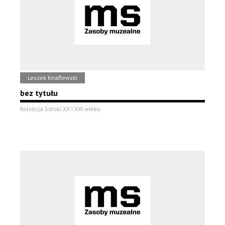
Leszek Knaflewski
bez tytułu
Kolekcja Sztuki XX i XXI wieku