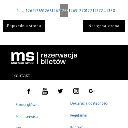
...
...
1
1264
1265
1266
1267
1268
1269
1270
1271
1272
1330
Poprzednia strona
Następna strona
kontakt
Deklaracja dostępności
Strona główna
Regulamin
Mapa serwisu
Kontakt