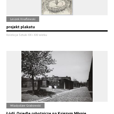
Leszek Knaflewski
projekt plakatu
Kolekcja Sztuki XX i XXI wieku
Władysław Grabowski
Łódź. Osiedle robotnicze na Księzym Młynie