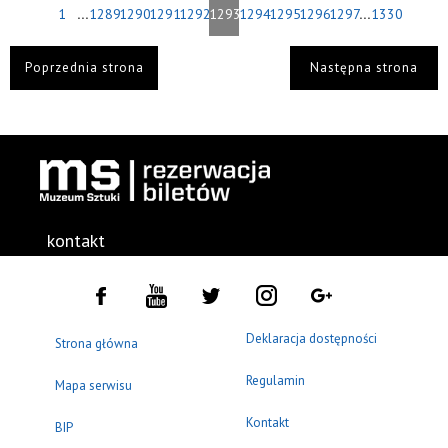
...
...
1
1289
1290
1291
1292
1293
1294
1295
1296
1297
1330
Poprzednia strona
Następna strona
kontakt
Deklaracja dostępności
Strona główna
Regulamin
Mapa serwisu
Kontakt
BIP