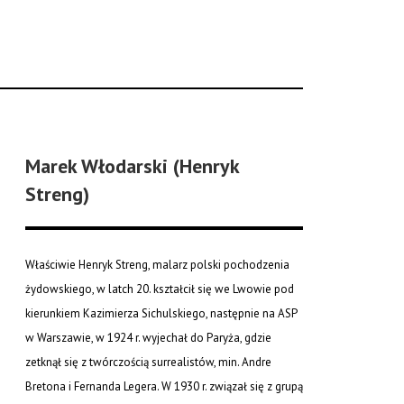
Marek Włodarski (Henryk
Streng)
Właściwie Henryk Streng, malarz polski pochodzenia
żydowskiego, w latch 20. kształcił się we Lwowie pod
kierunkiem Kazimierza Sichulskiego, następnie na ASP
w Warszawie, w 1924 r. wyjechał do Paryża, gdzie
zetknął się z twórczością surrealistów, min. Andre
Bretona i Fernanda Legera. W 1930 r. związał się z grupą