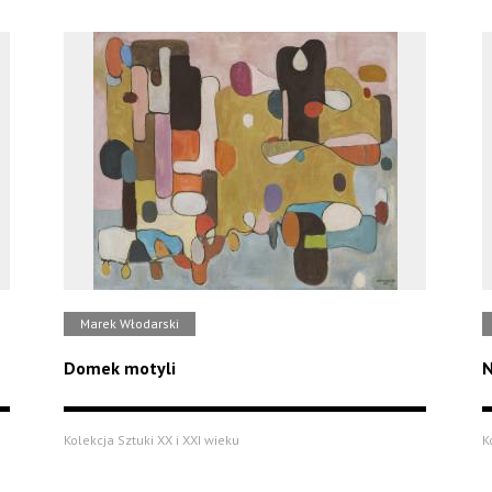
Marek Włodarski
Domek motyli
N
Kolekcja Sztuki XX i XXI wieku
K