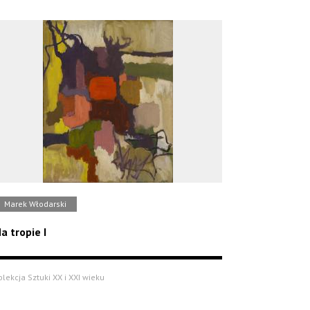
Marek Włodarski
a tropie I
olekcja Sztuki XX i XXI wieku