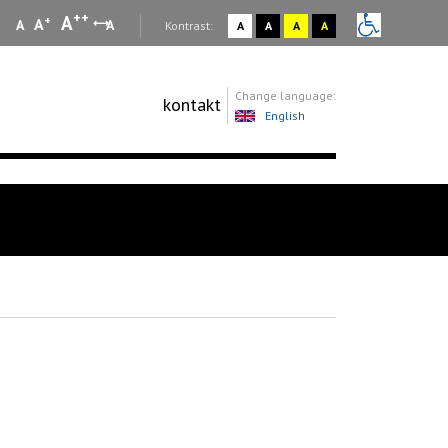
++
A
+
A
A
A
:
Kontrast:
A
A
A
A
Change language:
kontakt
English