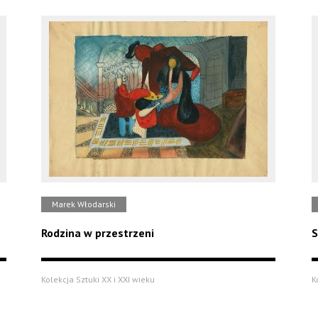
Marek Włodarski
Rodzina w przestrzeni
S
Kolekcja Sztuki XX i XXI wieku
K