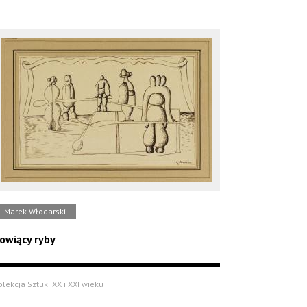
Marek Włodarski
owiący ryby
olekcja Sztuki XX i XXI wieku