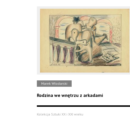
Marek Włodarski
Rodzina we wnętrzu z arkadami
Kolekcja Sztuki XX i XXI wieku