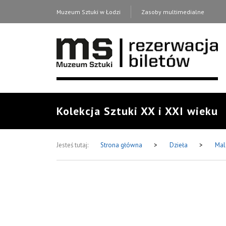
Muzeum Sztuki w Łodzi
Zasoby multimedialne
Kolekcja Sztuki XX i XXI wieku
Jesteś tutaj:
Strona główna
>
Dzieła
>
Mal