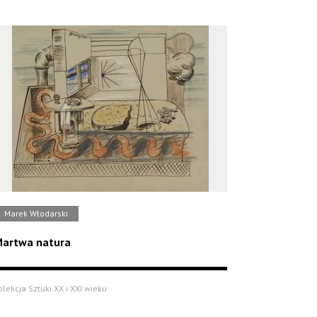
Marek Włodarski
artwa natura
olekcja Sztuki XX i XXI wieku