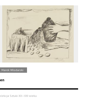
Marek Włodarski
en
olekcja Sztuki XX i XXI wieku