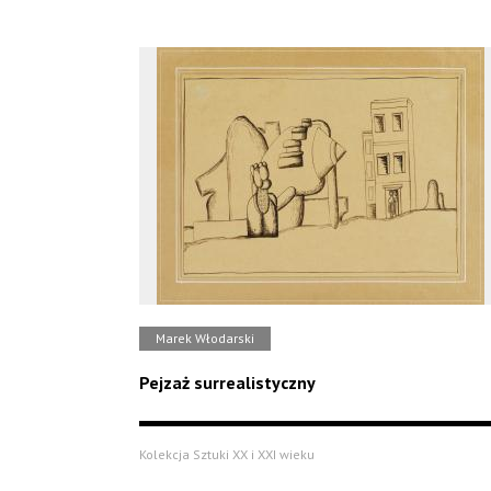
Marek Włodarski
Pejzaż surrealistyczny
Kolekcja Sztuki XX i XXI wieku