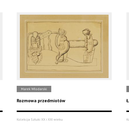
Marek Włodarski
Rozmowa przedmiotów
Ł
Kolekcja Sztuki XX i XXI wieku
K