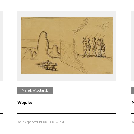
Marek Włodarski
Wojsko
M
Kolekcja Sztuki XX i XXI wieku
K