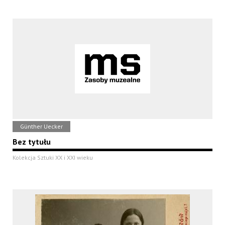
Günther Uecker
Bez tytułu
Kolekcja Sztuki XX i XXI wieku