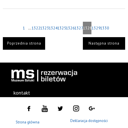
...
1
1322
1323
1324
1325
1326
1327
1328
1329
1330
Poprzednia strona
Następna strona
kontakt
Deklaracja dostępności
Strona główna