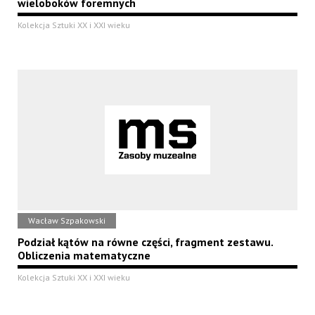
wieloboków foremnych
Kolekcja Sztuki XX i XXI wieku
Wacław Szpakowski
Podział kątów na równe części, fragment zestawu.
Obliczenia matematyczne
Kolekcja Sztuki XX i XXI wieku