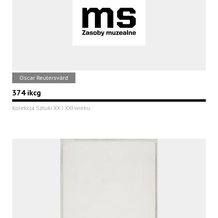
Oscar Reutersvärd
374 ikcg
Kolekcja Sztuki XX i XXI wieku