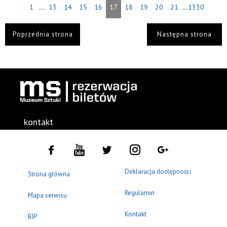
...
...
1
13
14
15
16
17
18
19
20
21
1330
Poprzednia strona
Następna strona
kontakt
Deklaracja dostępności
Strona główna
Regulamin
Mapa serwisu
Kontakt
BIP