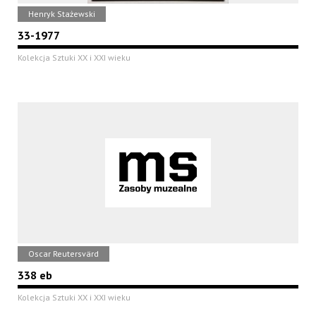
Henryk Stażewski
33-1977
Kolekcja Sztuki XX i XXI wieku
Oscar Reutersvärd
338 eb
Kolekcja Sztuki XX i XXI wieku