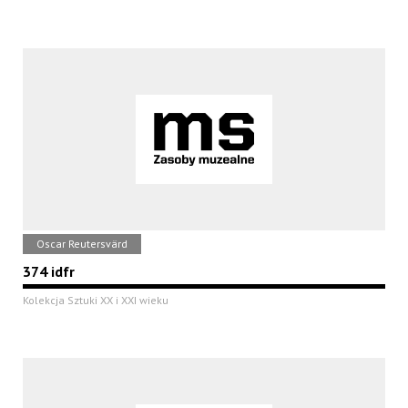
Oscar Reutersvärd
374 idfr
Kolekcja Sztuki XX i XXI wieku