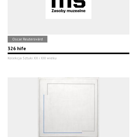
Oscar Reutersvärd
326 hife
Kolekcja Sztuki XX i XXI wieku