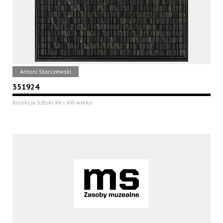
Antoni Starczewski
351924
Kolekcja Sztuki XX i XXI wieku