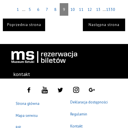
...
...
1
5
6
7
8
9
10
11
12
13
1330
Poprzednia strona
Następna strona
kontakt
Deklaracja dostępności
Strona główna
Regulamin
Mapa serwisu
Kontakt
BIP