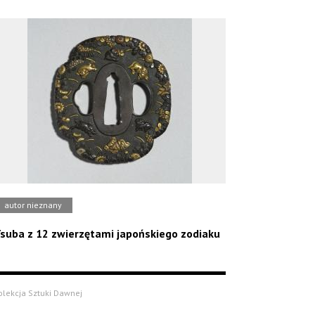
autor nieznany
suba z 12 zwierzętami japońskiego zodiaku
olekcja Sztuki Dawnej