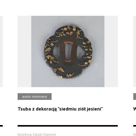
autor nieznany
Tsuba z dekoracją "siedmiu ziół jesieni"
W
Kolekcja Sztuki Dawnej
K