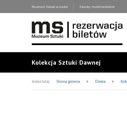
Muzeum Sztuki w Łodzi
Zasoby multimedialne
Kolekcja Sztuki Dawnej
Jesteś tutaj:
Strona główna
>
Dzieła
>
Kob