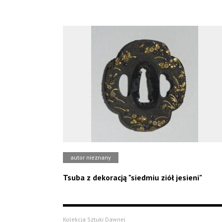
autor nieznany
Tsuba z dekoracją "siedmiu ziół jesieni"
Kolekcja Sztuki Dawnej