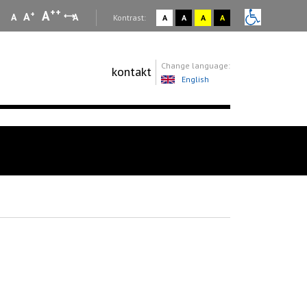
++
A
+
A
A
A
:
Kontrast:
A
A
A
A
Change language:
kontakt
English