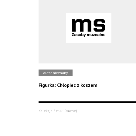
autor nieznany
Figurka: Chłopiec z koszem
Kolekcja Sztuki Dawnej