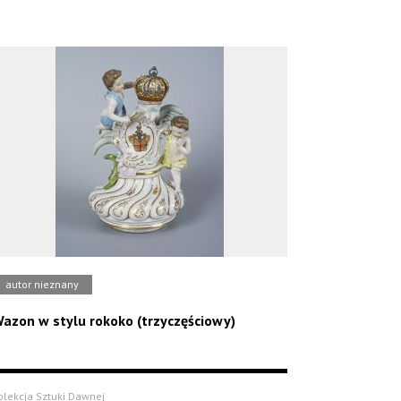
autor nieznany
azon w stylu rokoko (trzyczęściowy)
olekcja Sztuki Dawnej