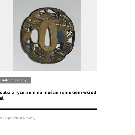
autor nieznany
suba z rycerzem na moście i smokiem wśród
al
olekcja Sztuki Dawnej