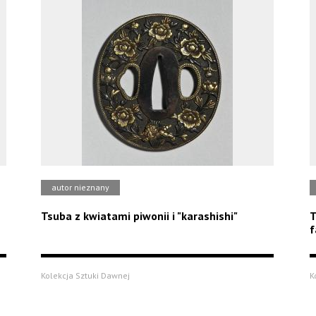
autor nieznany
Tsuba z kwiatami piwonii i "karashishi"
T
f
Kolekcja Sztuki Dawnej
K