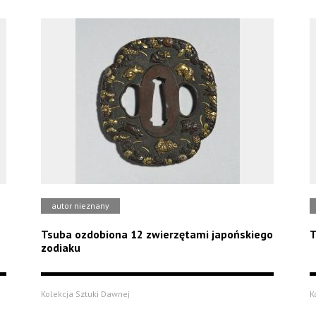
autor nieznany
Tsuba ozdobiona 12 zwierzętami japońskiego
T
zodiaku
Kolekcja Sztuki Dawnej
K