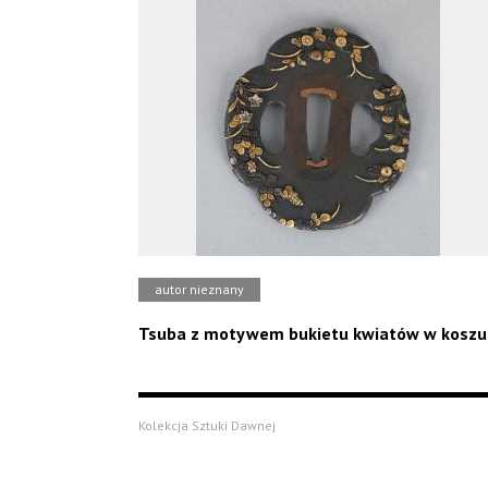
autor nieznany
Tsuba z motywem bukietu kwiatów w koszu
Kolekcja Sztuki Dawnej