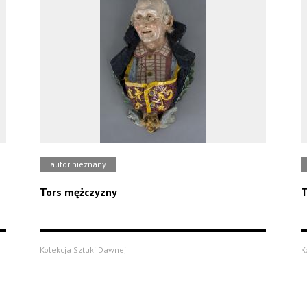
autor nieznany
Tors mężczyzny
T
Kolekcja Sztuki Dawnej
K