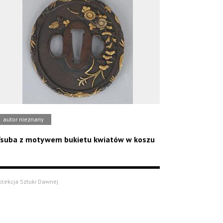
autor nieznany
suba z motywem bukietu kwiatów w koszu
olekcja Sztuki Dawnej