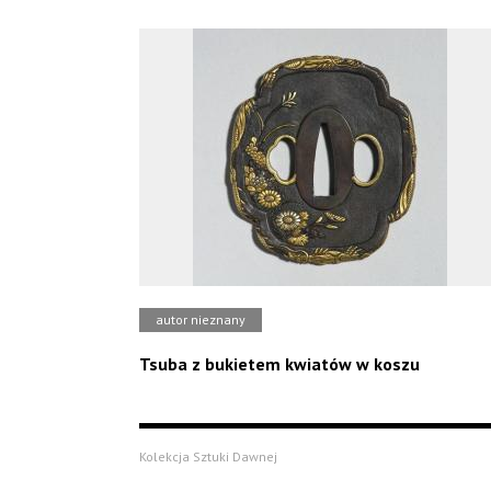
autor nieznany
Tsuba z bukietem kwiatów w koszu
Kolekcja Sztuki Dawnej