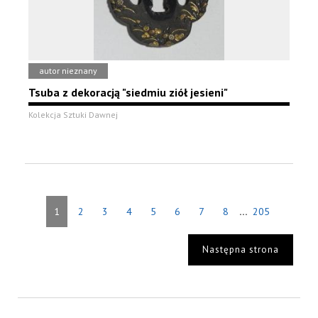
autor nieznany
Tsuba z dekoracją "siedmiu ziół jesieni"
Kolekcja Sztuki Dawnej
...
1
2
3
4
5
6
7
8
205
Następna strona