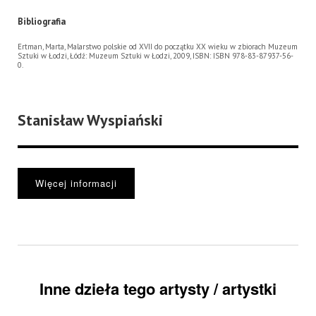
Bibliografia
Ertman, Marta, Malarstwo polskie od XVII do początku XX wieku w zbiorach Muzeum
Sztuki w Łodzi, Łódź: Muzeum Sztuki w Łodzi, 2009, ISBN: ISBN 978-83-87937-56-
0.
Stanisław Wyspiański
Więcej informacji
Inne dzieła tego artysty / artystki