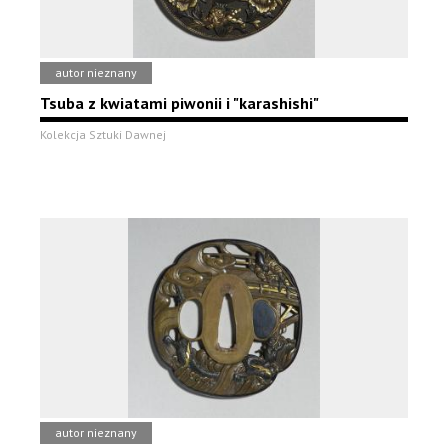
autor nieznany
Tsuba z kwiatami piwonii i "karashishi"
Kolekcja Sztuki Dawnej
autor nieznany