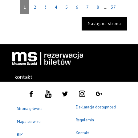
...
1
2
3
4
5
6
7
8
37
Następna strona
kontakt
Deklaracja dostępności
Strona główna
Regulamin
Mapa serwisu
Kontakt
BIP