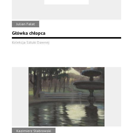
Julian Fałat
Główka chłopca
Kolekcja Sztuki Dawnej
Kazimierz Stabrowski