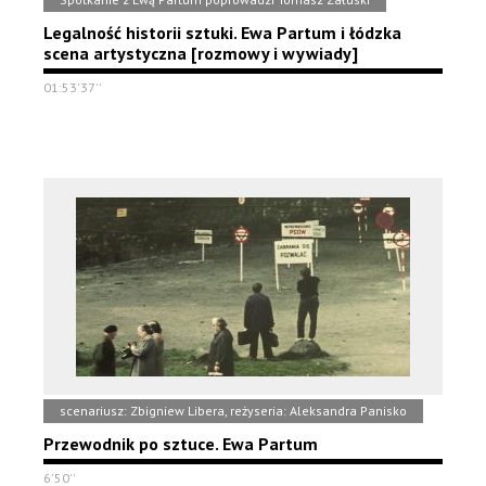
Legalność historii sztuki. Ewa Partum i łódzka
scena artystyczna [rozmowy i wywiady]
01:53'37''
scenariusz: Zbigniew Libera, reżyseria: Aleksandra Panisko
Przewodnik po sztuce. Ewa Partum
6'50''