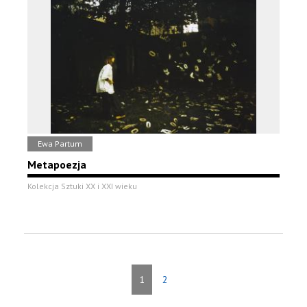
Ewa Partum
Metapoezja
Kolekcja Sztuki XX i XXI wieku
1
2