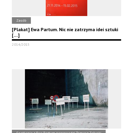
Zasób
[Plakat] Ewa Partum. Nic nie zatrzyma idei sztuki
[…]
2014/2015
Spotkanie z Ewą Partum poprowadzi Tomasz Załuski