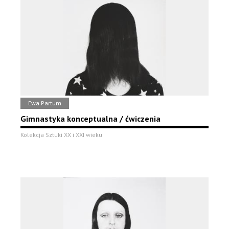
Ewa Partum
Gimnastyka konceptualna / ćwiczenia
Kolekcja Sztuki XX i XXI wieku