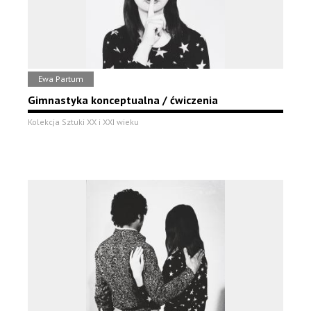
Ewa Partum
Gimnastyka konceptualna / ćwiczenia
Kolekcja Sztuki XX i XXI wieku