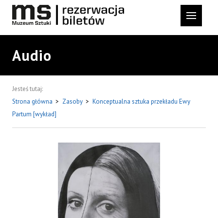
Audio
Jesteś tutaj:
Strona główna
>
Zasoby
>
Konceptualna sztuka przekładu Ewy
Partum [wykład]