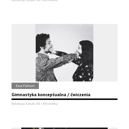
Ewa Partum
Gimnastyka konceptualna / ćwiczenia
Kolekcja Sztuki XX i XXI wieku