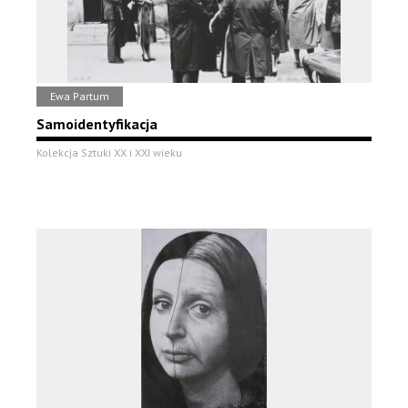
Ewa Partum
Samoidentyfikacja
Kolekcja Sztuki XX i XXI wieku