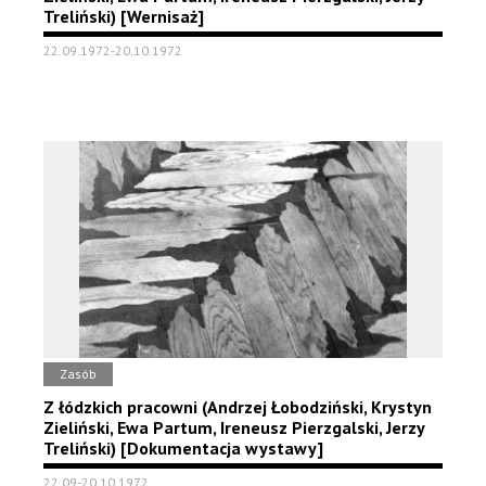
Treliński) [Wernisaż]
22.09.1972-20.10.1972
Zasób
Z łódzkich pracowni (Andrzej Łobodziński, Krystyn
Zieliński, Ewa Partum, Ireneusz Pierzgalski, Jerzy
Treliński) [Dokumentacja wystawy]
22.09-20.10.1972