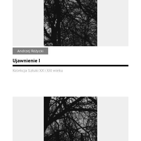
Andrzej Różycki
Ujawnienie I
Kolekcja Sztuki XX i XXI wieku