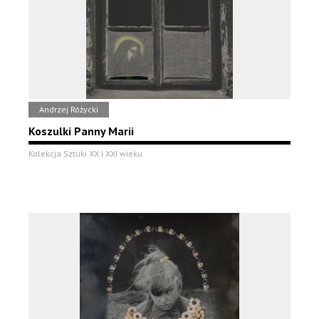
Andrzej Różycki
Koszulki Panny Marii
Kolekcja Sztuki XX i XXI wieku