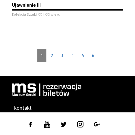
Ujawnienie III
Kolekcja Sztuki XX i XXI wieku
1
2
3
4
5
6
kontakt