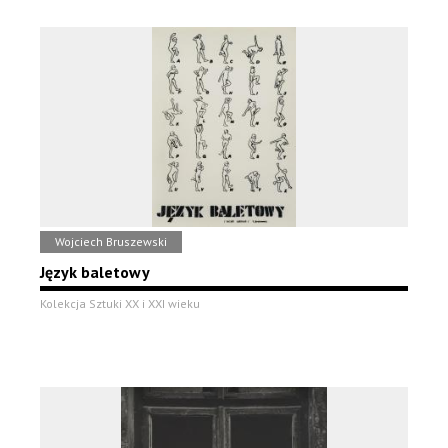
Wojciech Bruszewski
Język baletowy
Kolekcja Sztuki XX i XXI wieku