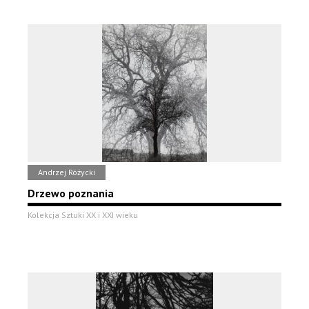
Andrzej Różycki
Drzewo poznania
Kolekcja Sztuki XX i XXI wieku