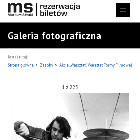
Galeria fotograficzna
Jesteś tutaj:
Strona główna
>
Zasoby
>
Akcja „Warsztat". Warsztat Formy Filmowej
1
z
225