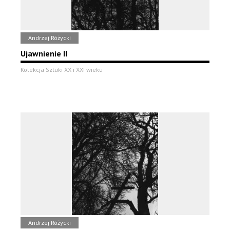
Andrzej Różycki
Ujawnienie II
Kolekcja Sztuki XX i XXI wieku
Andrzej Różycki