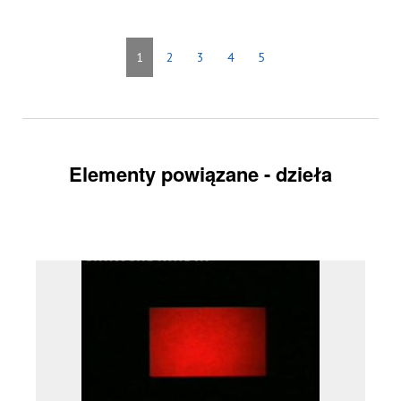
1
2
3
4
5
Elementy powiązane - dzieła