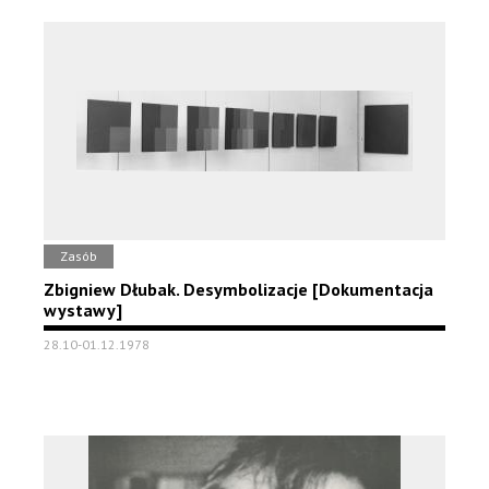
Zasób
Zbigniew Dłubak. Desymbolizacje [Dokumentacja
wystawy]
28.10-01.12.1978