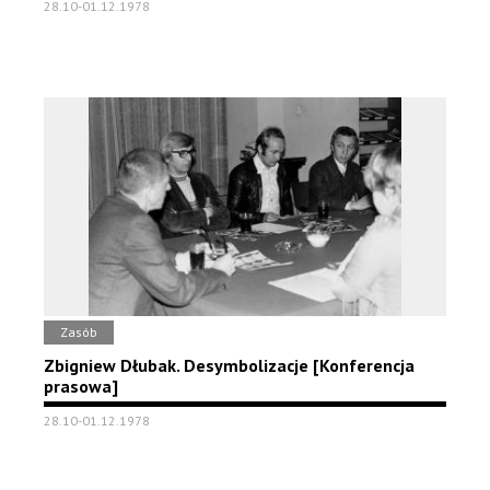
28.10-01.12.1978
Zasób
Zbigniew Dłubak. Desymbolizacje [Konferencja
prasowa]
28.10-01.12.1978