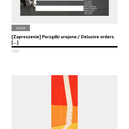
Zasób
[Zaproszenie] Porządki urojone./ Delusive orders.
[...]
2007