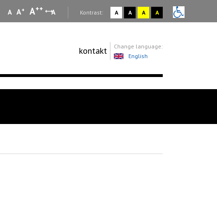
++
A
+
A
A
A
:
Kontrast:
A
A
A
A
Change language:
kontakt
English