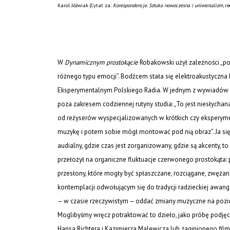
Karol Jóźwiak (Cytat za:
Korespondencje. Sztuka nowoczesna i uniwersalizm
, r
W
Dynamicznym prostokącie
Robakowski użył zależności „
różnego typu emocji”. Bodźcem stała się elektroakustyczn
Eksperymentalnym Polskiego Radia. W jednym z wywiadów 
poza zakresem codziennej rutyny studia: „To jest niesłychana
od reżyserów wyspecjalizowanych w krótkich czy eksperymen
muzykę i potem sobie mógł montować pod nią obraz”. Ja się 
audialny, gdzie czas jest zorganizowany, gdzie są akcenty, to 
przełożył na organiczne fluktuacje czerwonego prostokąt
przesłony, które mogły być spłaszczane, rozciągane, zwężan
kontemplacji odwołującym się do tradycji radzieckiej awang
– w czasie rzeczywistym – oddać zmiany muzyczne na pozio
Moglibyśmy wręcz potraktować to dzieło, jako próbę podję
Hansa Richtera i Kazimierza Malewicza lub zaginionego fil