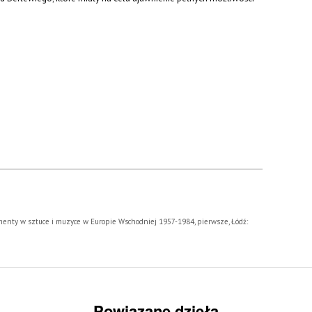
ymenty w sztuce i muzyce w Europie Wschodniej 1957-1984, pierwsze, Łódź:
Powiązane dzieła