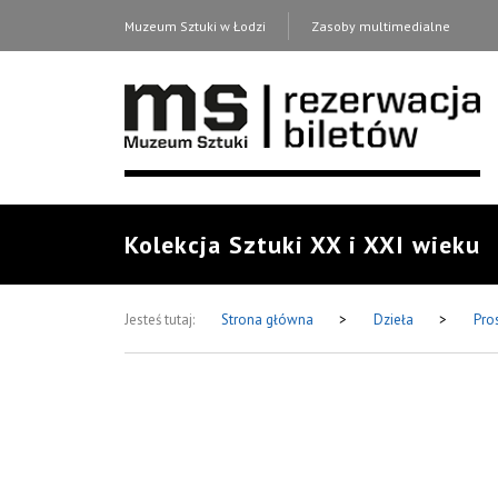
Muzeum Sztuki w Łodzi
Zasoby multimedialne
Kolekcja Sztuki XX i XXI wieku
Jesteś tutaj:
Strona główna
>
Dzieła
>
Pro