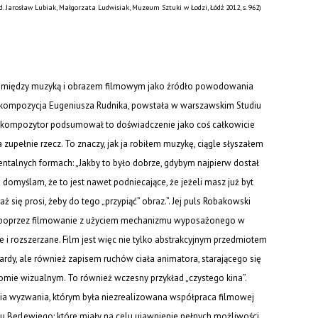
ed. Jarosław Lubiak, Małgorzata Ludwisiak, Muzeum Sztuki w Łodzi, Łódź 2012, s. 962)
pomiędzy muzyką i obrazem filmowym jako źródło powodowania
a kompozycja Eugeniusza Rudnika, powstała w warszawskim Studiu
kompozytor podsumował to doświadczenie jako coś całkowicie
 zupełnie rzecz. To znaczy, jak ja robiłem muzykę, ciągle słyszałem
talnych formach: „Jakby to było dobrze, gdybym najpierw dostał
domyślam, że to jest nawet podniecające, że jeżeli masz już byt
aż się prosi, żeby do tego „przypiąć” obraz.”. Jej puls Robakowski
a: poprzez filmowanie z użyciem mechanizmu wyposażonego w
e i rozszerzane. Film jest więc nie tylko abstrakcyjnym przedmiotem
ardy, ale również zapisem ruchów ciała animatora, starającego się
mie wizualnym. To również wczesny przykład „czystego kina”.
cia wyzwania, którym była niezrealizowana współpraca filmowej
mu Berlewiego; które miały na celu ujawnienie pełnych możliwości