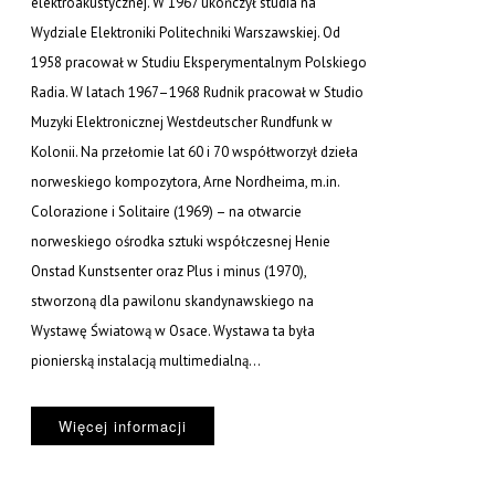
elektroakustycznej. W 1967 ukończył studia na
Wydziale Elektroniki Politechniki Warszawskiej. Od
1958 pracował w Studiu Eksperymentalnym Polskiego
Radia. W latach 1967–1968 Rudnik pracował w Studio
Muzyki Elektronicznej Westdeutscher Rundfunk w
Kolonii. Na przełomie lat 60 i 70 współtworzył dzieła
norweskiego kompozytora, Arne Nordheima, m.in.
Colorazione i Solitaire (1969) – na otwarcie
norweskiego ośrodka sztuki współczesnej Henie
Onstad Kunstsenter oraz Plus i minus (1970),
stworzoną dla pawilonu skandynawskiego na
Wystawę Światową w Osace. Wystawa ta była
pionierską instalacją multimedialną...
Więcej informacji