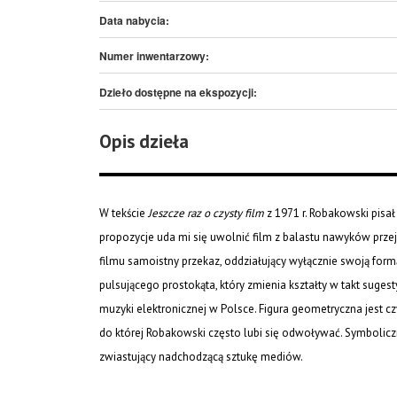
Data nabycia:
Numer inwentarzowy:
Dzieło dostępne na ekspozycji:
Opis dzieła
W tekście
Jeszcze raz o czysty film
z 1971 r. Robakowski pisał
propozycje uda mi się uwolnić film z balastu nawyków przeję
filmu samoistny przekaz, oddziałujący wyłącznie swoją formą
pulsującego prostokąta, który zmienia kształty w takt suge
muzyki elektronicznej w Polsce. Figura geometryczna jest c
do której Robakowski często lubi się odwoływać. Symbolicz
zwiastujący nadchodzącą sztukę mediów.