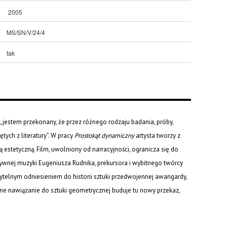
2005
MS/SN/V/24/4
tak
 „jestem przekonany, że przez różnego rodzaju badania, próby,
tych z literatury”. W pracy
Prostokąt dynamiczny
artysta tworzy z
 estetyczną. Film, uwolniony od narracyjności, ogranicza się do
stywnej muzyki Eugeniusza Rudnika, prekursora i wybitnego twórcy
zytelnym odniesieniem do historii sztuki przedwojennej awangardy,
ne nawiązanie do sztuki geometrycznej buduje tu nowy przekaz,