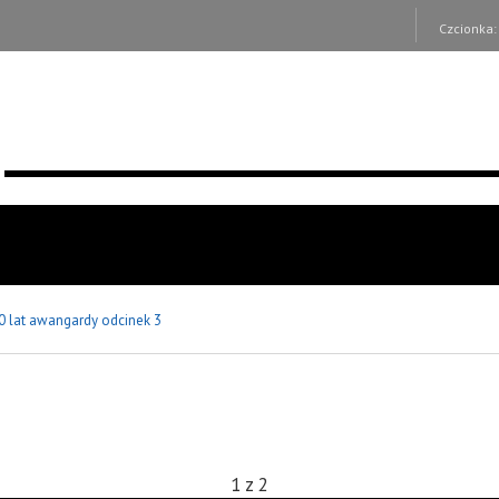
Czcionka
0 lat awangardy odcinek 3
1
z
2