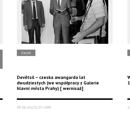
Zasób
Devětsil – czeska awangarda lat
W
dwudziestych (we współpracy z Galerie
1
hlavní mĕsta Prahy) [ wernisaż]
09.06-15(23).07.1989
1