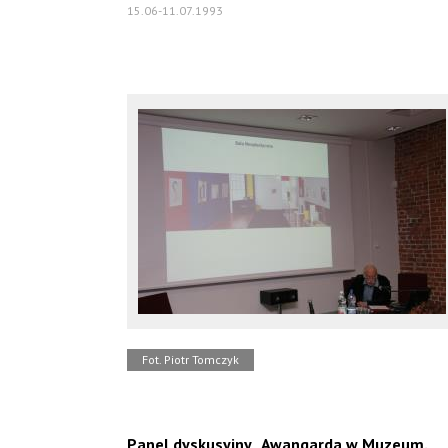
15.06-11.07.1993
Fot. Piotr Tomczyk
Panel dyskusyjny „Awangarda w Muzeum.