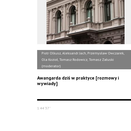
Piotr Olkusz, Aleksandr Jach, Przemysław Owczarek,
Ola Kozioł, Tomasz Rodowicz, Tomasz Załuski
(moderator)
Awangarda dziś w praktyce [rozmowy i
wywiady]
1:44'37''