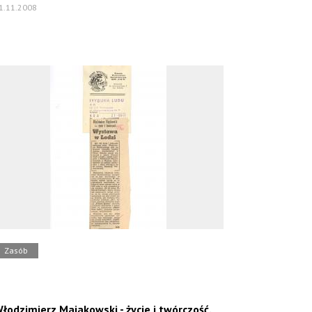
1.11.2008
Zasób
łodzimierz Majakowski - życie i twórczość.