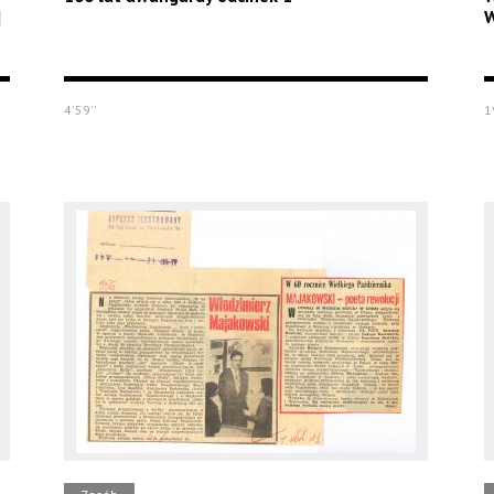
]
W
4'59''
1