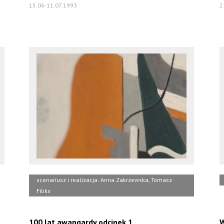
15.06-11.07.1993
2
scenariusz i realizacja: Anna Zakrzewska, Tomasz
Filiks
100 lat awangardy odcinek 1
W