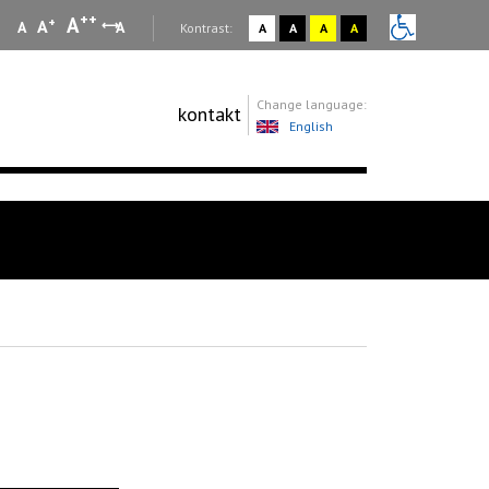
++
A
+
A
A
A
:
Kontrast:
A
A
A
A
Change language:
kontakt
English