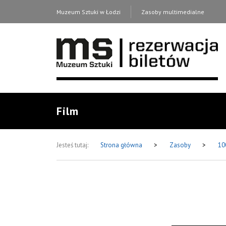
Muzeum Sztuki w Łodzi
Zasoby multimedialne
Film
Jesteś tutaj:
Strona główna
>
Zasoby
>
10