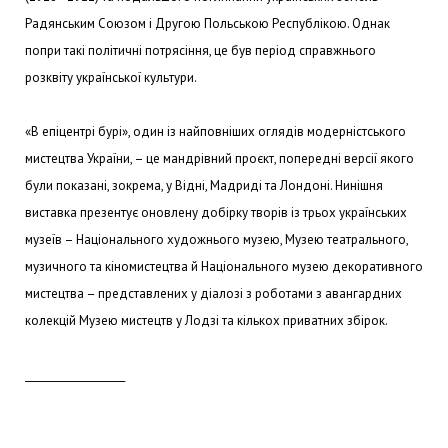
Радянським Союзом і Другою Польською Республікою. Однак
попри такі політичні потрясіння, це був період справжнього
розквіту української культури.
«В епіцентрі бурі», один із найповніших оглядів модерністського
мистецтва України, – це мандрівний проєкт, попередні версії якого
були показані, зокрема, у Відні, Мадриді та Лондоні. Нинішня
виставка презентує оновлену добірку творів із трьох українських
музеїв – Національного художнього музею, Музею театрального,
музичного та кіномистецтва й Національного музею декоративного
мистецтва – представлених у діалозі з роботами з авангардних
колекцій Музею мистецтв у Лодзі та кількох приватних збірок.
____________________