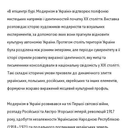
«В епіцентрі бурі. Модернізм в Україні» відтворює поліфонію
мистецьких напрямів і ідентичностей початку ХХ століття. Виставка
розповідає історію художників-модерністів та візуальних
експериментів, за допомогою яких вони прагнули відновити
культурну автономію України. Протягом століть територія України
була розділена між різними імперіями, але періоди суверенітету в її
історії сприяли розвитку виразної ідентичності, яку митці та
письменники консолідували в національну свідомість у XIX столітті.
Такі складні історичні умови призвели до динамічного злиття
українських, польських, російських, єврейських та інших елементів,
формуючи яскраво виражений місцевий культурний профіль.
Модернізм в Україні розвивався на тлі Першої світової війни,
розпаду Російської та Австро-Угорської імперій, революцій 1917
року, здобуття незалежности Українською Народною Республікою
(1918–1921) та подальшого поглинання українських земель