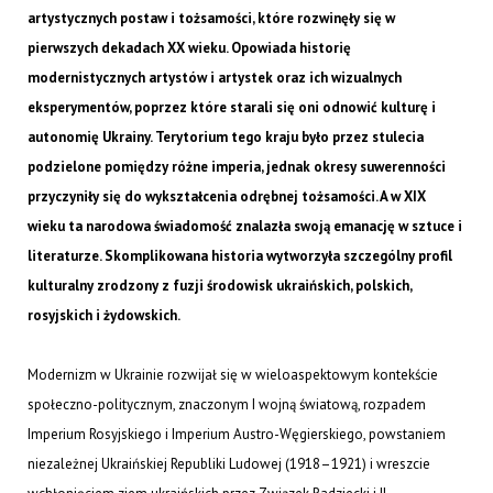
artystycznych postaw i tożsamości, które rozwinęły się w
pierwszych dekadach XX wieku. Opowiada historię
modernistycznych artystów i artystek oraz ich wizualnych
eksperymentów, poprzez które starali się oni odnowić kulturę i
autonomię Ukrainy. Terytorium tego kraju było przez stulecia
podzielone pomiędzy różne imperia, jednak okresy suwerenności
przyczyniły się do wykształcenia odrębnej tożsamości. A w XIX
wieku ta narodowa świadomość znalazła swoją emanację w sztuce i
literaturze. Skomplikowana historia wytworzyła szczególny profil
kulturalny zrodzony z fuzji środowisk ukraińskich, polskich,
rosyjskich i żydowskich.
Modernizm w Ukrainie rozwijał się w wieloaspektowym kontekście
społeczno-politycznym, znaczonym I wojną światową, rozpadem
Imperium Rosyjskiego i Imperium Austro-Węgierskiego, powstaniem
niezależnej Ukraińskiej Republiki Ludowej (1918–1921) i wreszcie