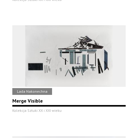
Lada Nakonechna
Merge Visible
Kolekcja Sztuki XX i XXI wieku