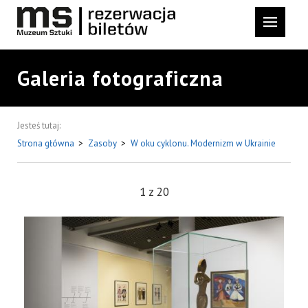
Galeria fotograficzna
Jesteś tutaj:
Strona główna
>
Zasoby
>
W oku cyklonu. Modernizm w Ukrainie
1
z
20