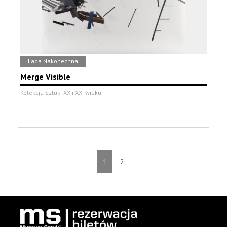
Lada Nakonechna
Merge Visible
Kolekcja Sztuki XX i XXI wieku
1
2