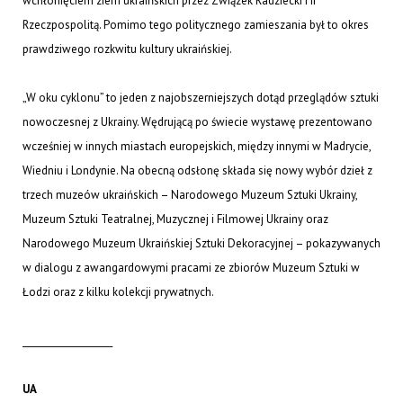
wchłonięciem ziem ukraińskich przez Związek Radziecki i II
Rzeczpospolitą. Pomimo tego politycznego zamieszania był to okres
prawdziwego rozkwitu kultury ukraińskiej.
„W oku cyklonu” to jeden z najobszerniejszych dotąd przeglądów sztuki
nowoczesnej z Ukrainy. Wędrującą po świecie wystawę prezentowano
wcześniej w innych miastach europejskich, między innymi w Madrycie,
Wiedniu i Londynie. Na obecną odsłonę składa się nowy wybór dzieł z
trzech muzeów ukraińskich – Narodowego Muzeum Sztuki Ukrainy,
Muzeum Sztuki Teatralnej, Muzycznej i Filmowej Ukrainy oraz
Narodowego Muzeum Ukraińskiej Sztuki Dekoracyjnej – pokazywanych
w dialogu z awangardowymi pracami ze zbiorów Muzeum Sztuki w
Łodzi oraz z kilku kolekcji prywatnych.
____________________
UA