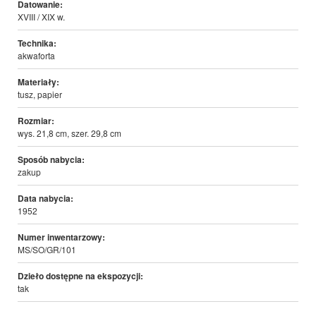
Datowanie:
XVIII / XIX w.
Technika:
akwaforta
Materiały:
tusz, papier
Rozmiar:
wys. 21,8 cm, szer. 29,8 cm
Sposób nabycia:
zakup
Data nabycia:
1952
Numer inwentarzowy:
MS/SO/GR/101
Dzieło dostępne na ekspozycji:
tak