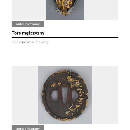
autor nieznany
Tors mężczyzny
Kolekcja Sztuki Dawnej
autor nieznany