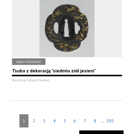
autor nieznany
Tsuba z dekoracją "siedmiu ziół jesieni"
Kolekcja Sztuki Dawnej
...
1
2
3
4
5
6
7
8
205