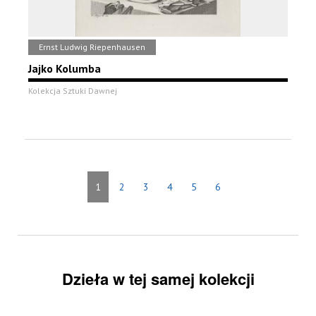
Ernst Ludwig Riepenhausen
Jajko Kolumba
Kolekcja Sztuki Dawnej
1
2
3
4
5
6
Dzieła w tej samej kolekcji