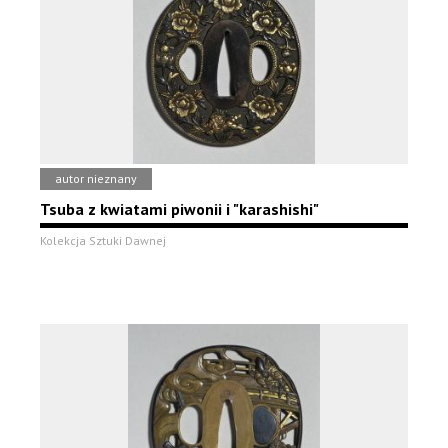
autor nieznany
Tsuba z kwiatami piwonii i "karashishi"
Kolekcja Sztuki Dawnej