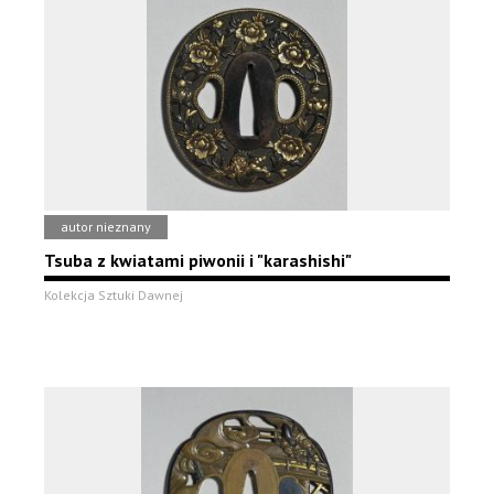
autor nieznany
Tsuba z kwiatami piwonii i "karashishi"
Kolekcja Sztuki Dawnej