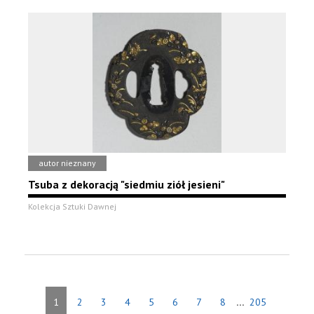
autor nieznany
Tsuba z dekoracją "siedmiu ziół jesieni"
Kolekcja Sztuki Dawnej
...
1
2
3
4
5
6
7
8
205