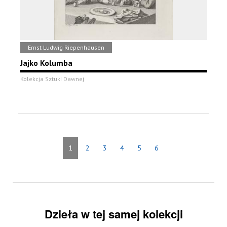
Ernst Ludwig Riepenhausen
Jajko Kolumba
Kolekcja Sztuki Dawnej
1
2
3
4
5
6
Dzieła w tej samej kolekcji