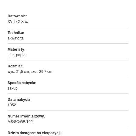
Datowanie:
XVIII / XIX w.
Technika:
akwaforta
Materiały:
tusz, papier
Rozmiar:
wys. 21,5 cm, szer. 29,7 cm
Sposób nabycia:
zakup
Data nabycia:
1952
Numer inwentarzowy:
MS/SO/GR/102
Dzieło dostępne na ekspozycji: