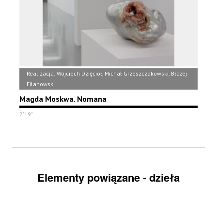
Realizacja: Wojciech Dzięcioł, Michał Grzeszczakowski, Błażej
Filanowski
Magda Moskwa. Nomana
2'19"
Elementy powiązane - dzieła