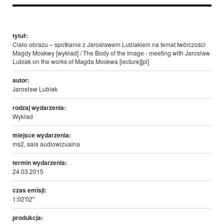
tytuł:
Ciało obrazu – spotkanie z Jarosławem Lubiakiem na temat twórczości
Magdy Moskwy [wykład] / The Body of the Image - meeting with Jarosław
Lubiak on the works of Magda Moskwa [lecture][pl]
autor:
Jarosław Lubiak
rodzaj wydarzenia:
Wykład
miejsce wydarzenia:
ms2, sala audiowizualna
termin wydarzenia:
24.03.2015
czas emisji:
1:02'02''
produkcja: