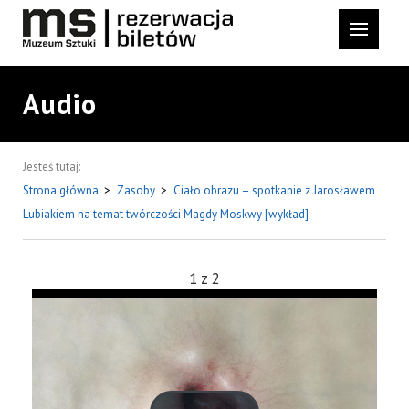
Audio
Jesteś tutaj:
Strona główna
>
Zasoby
>
Ciało obrazu – spotkanie z Jarosławem
Lubiakiem na temat twórczości Magdy Moskwy [wykład]
1
z
2