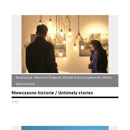
Realizacja: Wojciech Dzięcioł, Michał Grzeszczakowski, Marta
Malinowska
Niewczesne historie / Untimely stories
4'32"