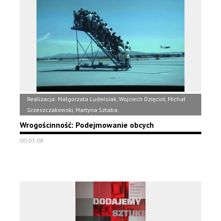
Realizacja: Małgorzata Ludwisiak, Wojciech Dzięcioł, Michał
Grzeszczakowski, Martyna Sztaba.
Wrogościnność: Podejmowanie obcych
00:03:08