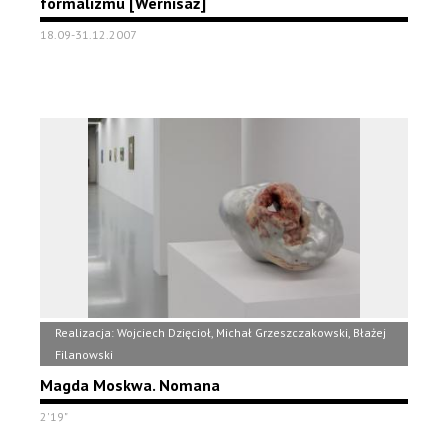
formalizmu [Wernisaż]
18.09-31.12.2007
Realizacja: Wojciech Dzięcioł, Michał Grzeszczakowski, Błażej
Filanowski
Magda Moskwa. Nomana
2'19"