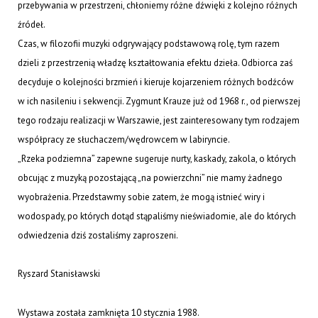
przebywania w przestrzeni, chłoniemy różne dźwięki z kolejno różnych
źródeł.
Czas, w filozofii muzyki odgrywający podstawową rolę, tym razem
dzieli z przestrzenią władzę kształtowania efektu dzieła. Odbiorca zaś
decyduje o kolejności brzmień i kieruje kojarzeniem różnych bodźców
w ich nasileniu i sekwencji. Zygmunt Krauze już od 1968 r., od pierwszej
tego rodzaju realizacji w Warszawie, jest zainteresowany tym rodzajem
współpracy ze słuchaczem/wędrowcem w labiryncie.
„Rzeka podziemna” zapewne sugeruje nurty, kaskady, zakola, o których
obcując z muzyką pozostającą „na powierzchni” nie mamy żadnego
wyobrażenia. Przedstawmy sobie zatem, że mogą istnieć wiry i
wodospady, po których dotąd stąpaliśmy nieświadomie, ale do których
odwiedzenia dziś zostaliśmy zaproszeni.
Ryszard Stanisławski
Wystawa została zamknięta 10 stycznia 1988.