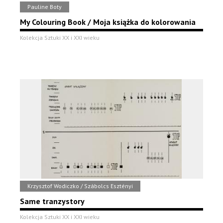
Pauline Boty
My Colouring Book / Moja książka do kolorowania
Kolekcja Sztuki XX i XXI wieku
Krzysztof Wodiczko / Szábolcs Esztényi
Same tranzystory
Kolekcja Sztuki XX i XXI wieku