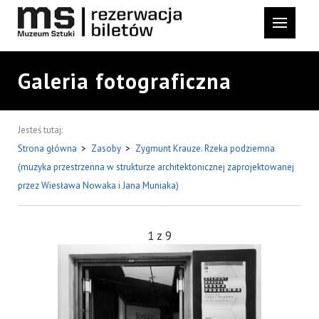
Galeria fotograficzna
Jesteś tutaj:
Strona główna
>
Zasoby
>
Zygmunt Krauze. Rzeka podziemna
(muzyka przestrzenna w strukturze architektonicznej zaprojektowanej
przez Wiesława Nowaka i Jana Muniaka)
1
z
9