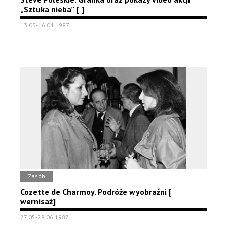
„Sztuka nieba” [ ]
13.03-16.04.1987
Zasób
Cozette de Charmoy. Podróże wyobraźni [
wernisaż]
27.05-28.06.1987