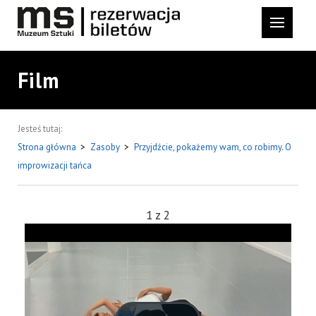
Film
Jesteś tutaj:
Strona główna
>
Zasoby
>
Przyjdźcie, pokażemy wam, co robimy. O
improwizacji tańca
1
z
2