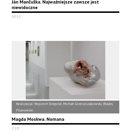
Ján Mančuška. Najważniejsze zawsze jest
niewidoczne
03'52"
Realizacja: Wojciech Dzięcioł, Michał Grzeszczakowski, Błażej
Filanowski
Magda Moskwa. Nomana
2'19"