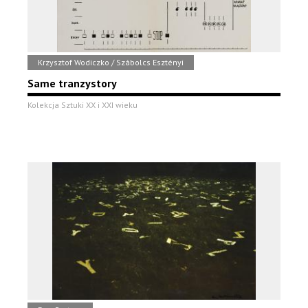
Krzysztof Wodiczko / Szábolcs Esztényi
Same tranzystory
Kolekcja Sztuki XX i XXI wieku