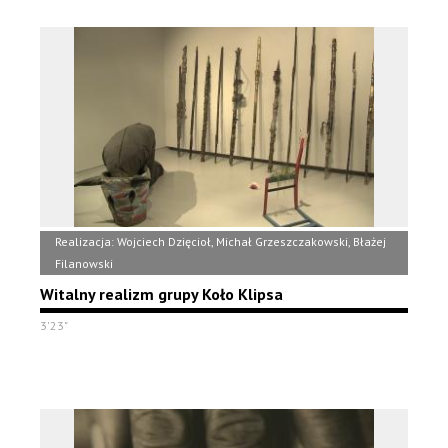
Realizacja: Wojciech Dzięcioł, Michał Grzeszczakowski, Błażej
Filanowski
Witalny realizm grupy Koło Klipsa
3'23"