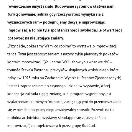
równocześnie umysł i ciało. Budowanie systemów ułatwia nam
funkcjonowanie, jednak gdy rzeczywistość wymyka się z
wyznaczonych ram – podejmujemy decyzje improwizując.
Improwizacja to nie tyle spontaniczność i swoboda, ile otwartość i
gotowość na nieustające zmiany.
„Przyjdźcie, pokażemy Wam, co robimy" to wystawa o improwizacji
tańca. Tytuł jest zapożyczeniem z nazwy cyklu pierwszych pokazów
kontakt improwizacji („You come. We’ll show you what we do" –
tournée Steve’a Paxtona i praktyków skupionych wokół niego, które
odbyli w 1973 roku na Zachodnim Wybrzeżu Stanów Zjednoczonych).
Jest też zaproszeniem do czynnego udziału w wystawie, której
koncepcja zakłada ciągłą zmianę, a jej program wypełniony jest
wydarzeniami o różnym formacie, zachęcającymi do przemieszczania
się w nieschematyczny, nieprzewidywalny sposób. Pozwoli na to
mobilna architektura wystawy, składająca się z „urządzeń do
improwizacji”, zaprojektowanych przez grupę BudCud.