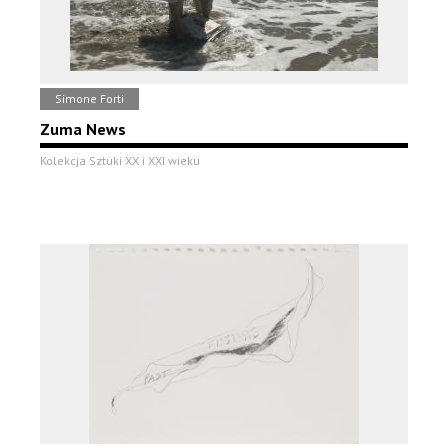
Simone Forti
Zuma News
Kolekcja Sztuki XX i XXI wieku