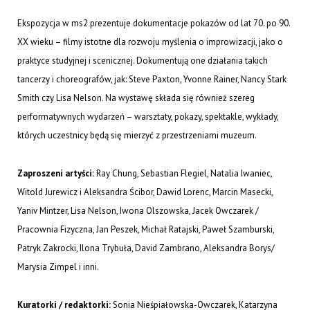
Ekspozycja w ms2 prezentuje dokumentacje pokazów od lat 70. po 90.
XX wieku – filmy istotne dla rozwoju myślenia o improwizacji, jako o
praktyce studyjnej i scenicznej. Dokumentują one działania takich
tancerzy i choreografów, jak: Steve Paxton, Yvonne Rainer, Nancy Stark
Smith czy Lisa Nelson. Na wystawę składa się również szereg
performatywnych wydarzeń – warsztaty, pokazy, spektakle, wykłady,
których uczestnicy będą się mierzyć z przestrzeniami muzeum.
Zaproszeni artyści:
Ray Chung, Sebastian Flegiel, Natalia Iwaniec,
Witold Jurewicz i Aleksandra Ścibor, Dawid Lorenc, Marcin Masecki,
Yaniv Mintzer, Lisa Nelson, Iwona Olszowska, Jacek Owczarek /
Pracownia Fizyczna, Jan Peszek, Michał Ratajski, Paweł Szamburski,
Patryk Zakrocki, Ilona Trybuła, David Zambrano, Aleksandra Borys/
Marysia Zimpel i inni.
Kuratorki / redaktorki:
Sonia Nieśpiałowska-Owczarek, Katarzyna