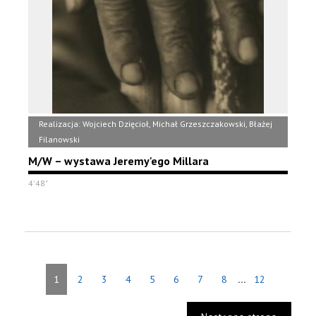
Realizacja: Wojciech Dzięcioł, Michał Grzeszczakowski, Błażej
Filanowski
M/W – wystawa Jeremy'ego Millara
4'48"
...
1
2
3
4
5
6
7
8
12