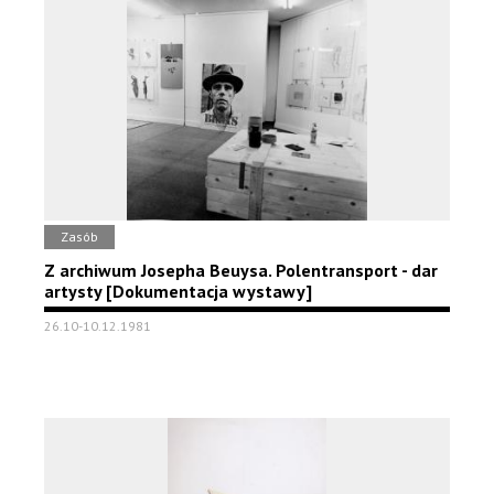
Zasób
Z archiwum Josepha Beuysa. Polentransport - dar
artysty [Dokumentacja wystawy]
26.10-10.12.1981