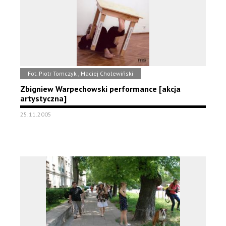
Fot. Piotr Tomczyk , Maciej Cholewiński
Zbigniew Warpechowski performance [akcja
artystyczna]
25.11.2005