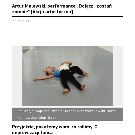
Artur Malewski, performance „Dołącz i zostań
zombie” [Akcja artystyczna]
21.22.2008
Realizacja: Wojciech Dzięcioł, Michał Grzeszczakowski, Marta
Malinowska, Adam Jurek
Przyjdźcie, pokażemy wam, co robimy. O
improwizacji tańca