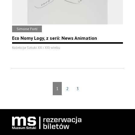
Simone Forti
Eco Nomy Logy, z serii: News Animation
Kolekcja Sztuki XX i XXI wieku
1
2
3