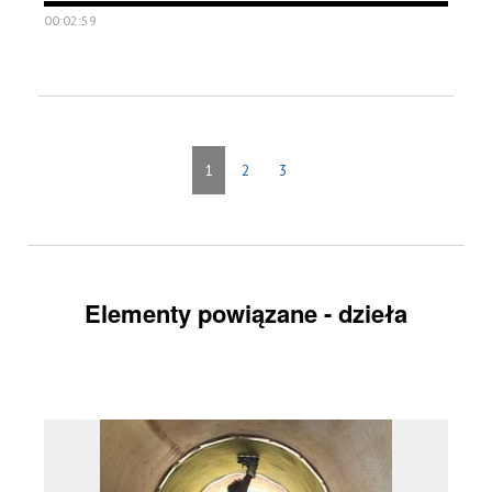
00:02:59
1
2
3
Elementy powiązane - dzieła