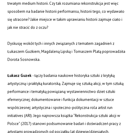
trwałym medium historii. Czy tak rozumiana rekonstrukcja jest więc
sposobem na badanie historii performansu, historii tego, co wydawało
się utracone? Jakie miejsce w takim uprawianiu historii zajmuje ciało i
jak nie stracić do z oczu?
Dyskusję wokół tych i innych związanych z tematem zagadnień z
Łukaszem Guzkiem, Magdaleną Lipską i Tomaszem Platą poprowadziła
Dorota Sosnowska.
Łukasz Guzek
- łączy badania naukowe historyka sztuki z krytyką
artystyczną i praktyką kuratorską. Zajmuje się sztuką akcji, w tym sztuką
performance i tematyką powiązaną: wystawiennictwo dzieł sztuki
efemerycznej; dokumentowanie i funkcja dokumentacji w sztuce
współczesnej; artystyczna i społeczno-polityczna rola artist run
initiatives (ARI). Jego najnowsza książka “Rekonstrukcja sztuki akcji w
Polsce” (2017) stanowi podsumowanie badań i doświadczeń pracy z
artystami prowadzonych od początku lat dziewięćdziesiątych.