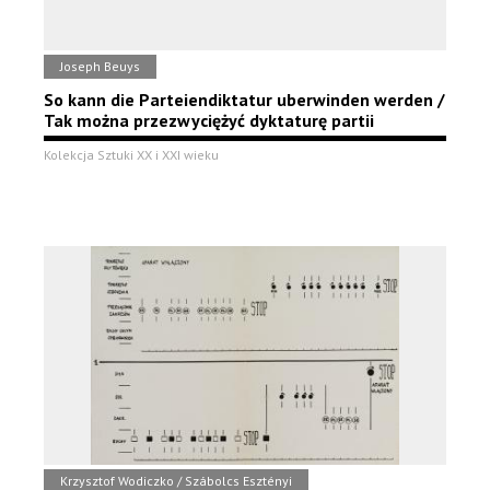
Joseph Beuys
So kann die Parteiendiktatur uberwinden werden /
Tak można przezwyciężyć dyktaturę partii
Kolekcja Sztuki XX i XXI wieku
Krzysztof Wodiczko / Szábolcs Esztényi