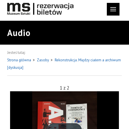
Audio
Jesteś tutaj:
Strona główna
>
Zasoby
>
Rekonstrukcja. Między ciałem a archiwum
[dyskusja]
1
z
2