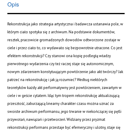
Opis
Rekonstrukcja jako strategia artystyczna i badawcza ustanawia pole, w
którym ciało spotyka się z archiwum. Na podstawie dokumentów,
resztek, pracowicie gromadzonych dowodów odtworzone zostaje w
ciele i przez ciało to, co wydawało się bezpowrotnie utracone. Co jest
efektem rekonstrukcji? Czy stanowi ona kopię podległą władzy
pierwotnego wydarzenia czy też raczej staje się autonomicznym,
nowym zdarzeniem konstytuującym powtórzenie jako akt twórczy? Jak
patrzeć na rekonstrukcję i jak ją rozumieć? Według niektórych
teoretyków każdy akt performatywny jest powtórzeniem, zawartym w
ciele i w geście cytatem. Idąc tym tropem rekonstrukcję aktualizującą
przeszłość, zaburzającą linearny charakter czasu można uznać za
swoiste archiwum performansu, jego trwanie w niekończącej się pętli
przywołań, nawiązań i przetworzeń. Widziany przez pryzmat
rekonstrukcji performans przestaje być efemeryczny i ulotny, staje się