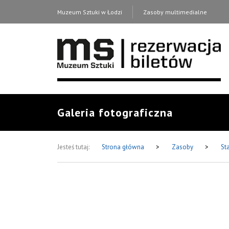
Muzeum Sztuki w Łodzi
Zasoby multimedialne
Galeria fotograficzna
Jesteś tutaj:
Strona główna
>
Zasoby
>
St