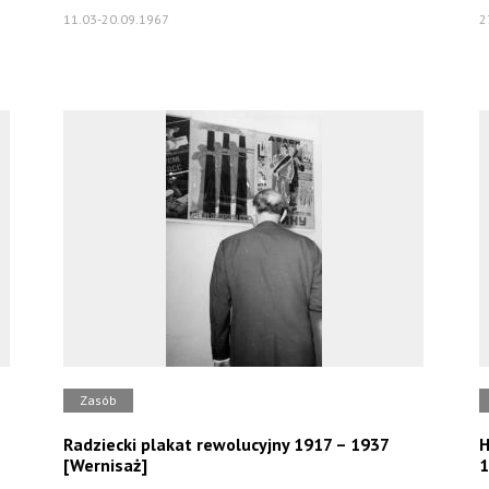
11.03-20.09.1967
2
Zasób
Radziecki plakat rewolucyjny 1917 – 1937
H
[Wernisaż]
1