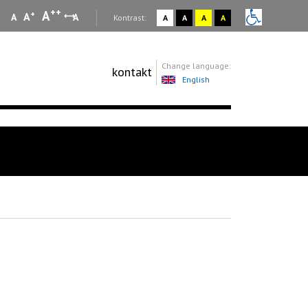
++
A
+
A
A
A
:
Kontrast:
A
A
A
A
Change language:
kontakt
English