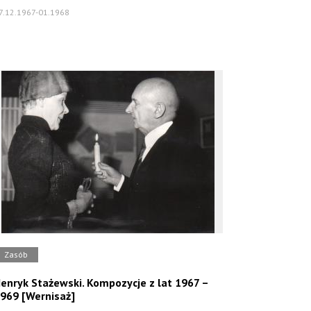
7.12.1967-01.1968
Zasób
enryk Stażewski. Kompozycje z lat 1967 –
969 [Wernisaż]