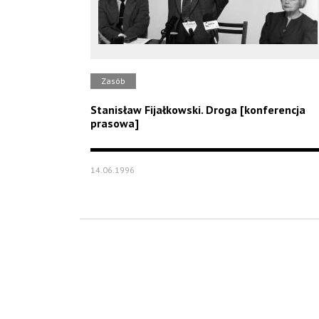
Zasób
Stanisław Fijałkowski. Droga [konferencja
prasowa]
14.06.1996