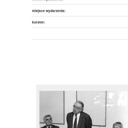
miejsce wydarzenia:
kurator: