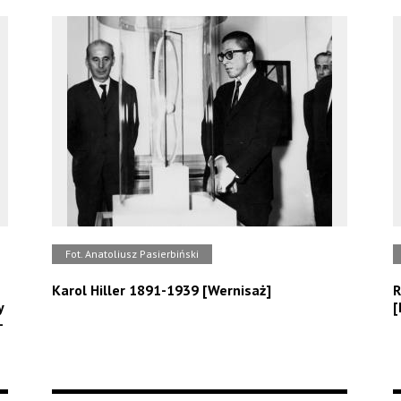
Fot. Anatoliusz Pasierbiński
Karol Hiller 1891-1939 [Wernisaż]
R
y
[
-