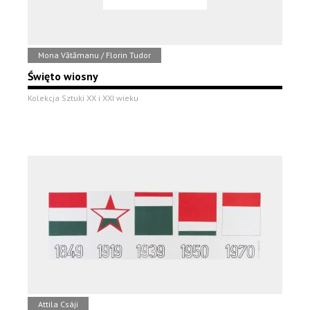
Mona Vătămanu / Florin Tudor
Święto wiosny
Kolekcja Sztuki XX i XXI wieku
Attila Csáji