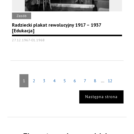
Zasób
Radziecki plakat rewolucyjny 1917 – 1937
[Edukacja]
27.12.1967-01.1968
...
1
2
3
4
5
6
7
8
12
Następna strona