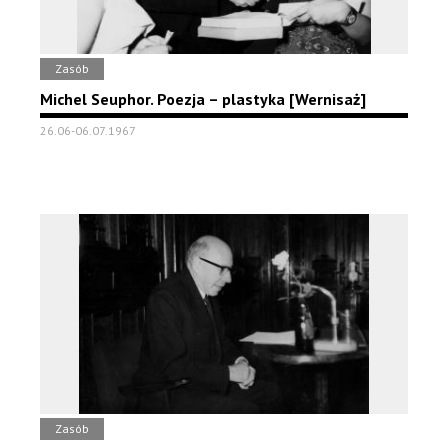
Zasób
Michel Seuphor. Poezja – plastyka [Wernisaż]
26.06-06.07.1967
Zasób