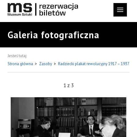
Galeria fotograficzna
Jesteś tutaj:
Strona główna
>
Zasoby
>
Radziecki plakat rewolucyjny 1917 – 1937
1
z
3