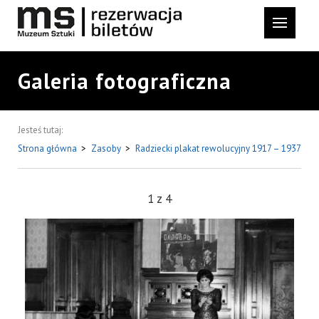
Galeria fotograficzna
Jesteś tutaj:
Strona główna
>
Zasoby
>
Radziecki plakat rewolucyjny 1917 – 1937
1
z
4