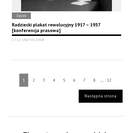
Zasób
Radziecki plakat rewolucyjny 1917 – 1937
[konferencja prasowa]
27.12.1967-01.1968
...
1
2
3
4
5
6
7
8
12
Następna strona