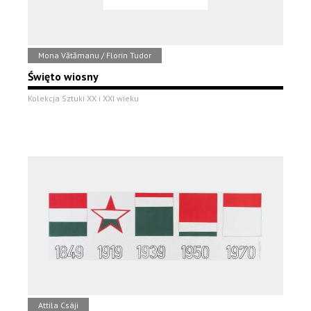
Mona Vătămanu / Florin Tudor
Święto wiosny
Kolekcja Sztuki XX i XXI wieku
Attila Csáji