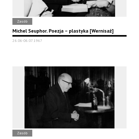
Zasób
Michel Seuphor. Poezja – plastyka [Wernisaż]
26.06-06.07.1967
Zasób