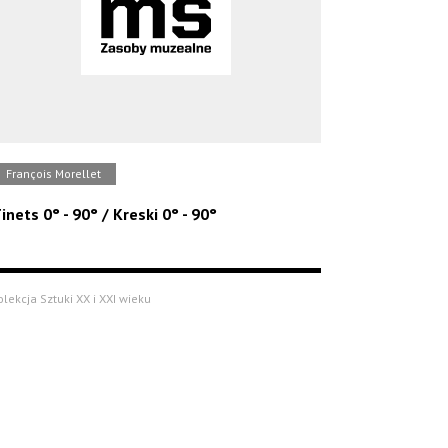
François Morellet
inets 0° - 90° / Kreski 0° - 90°
olekcja Sztuki XX i XXI wieku