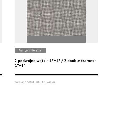
François Morellet
2 podwójne wątki - 1°+1° / 2 double trames -
1°+1°
Kolekcja Sztuki XX i XXI wieku