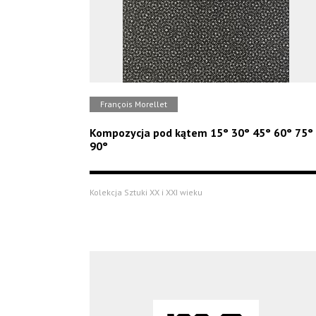
François Morellet
Kompozycja pod kątem 15° 30° 45° 60° 75°
90°
Kolekcja Sztuki XX i XXI wieku