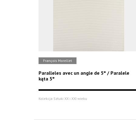
François Morellet
Paralleles avec un angle de 5° / Paralele
kąta 5°
Kolekcja Sztuki XX i XXI wieku