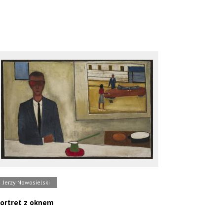
Jerzy Nowosielski
ortret z oknem