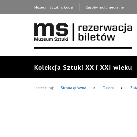
Muzeum Sztuki w Łodzi
Zasoby multimedialne
Kolekcja Sztuki XX i XXI wieku
Jesteś tutaj:
Strona główna
>
Dzieła
>
3 s