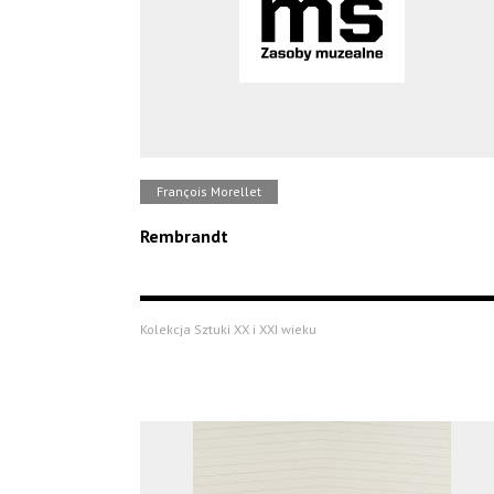
François Morellet
Rembrandt
Kolekcja Sztuki XX i XXI wieku