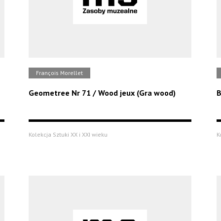
François Morellet
Geometree Nr 71 / Wood jeux (Gra wood)
B
Kolekcja Sztuki XX i XXI wieku
K