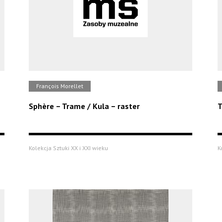
François Morellet
Sphère – Trame / Kula – raster
T
Kolekcja Sztuki XX i XXI wieku
K