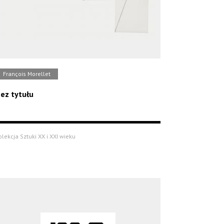
François Morellet
ez tytułu
olekcja Sztuki XX i XXI wieku