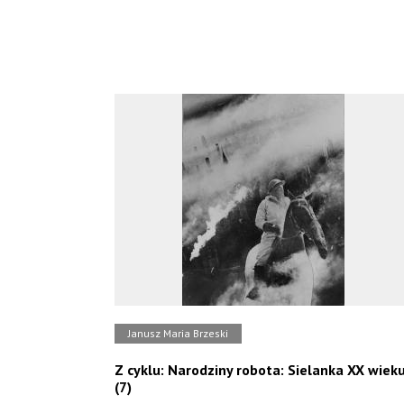
Janusz Maria Brzeski
Z cyklu: Narodziny robota: Sielanka XX wiek
(7)