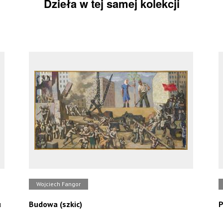
Dzieła w tej samej kolekcji
Wojciech Fangor
u
Budowa (szkic)
P