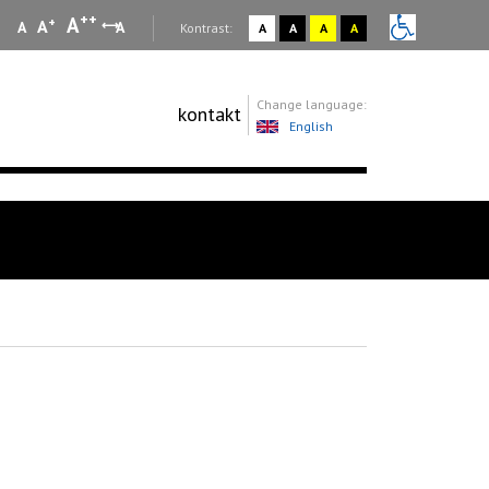
++
A
+
A
A
A
:
Kontrast:
A
A
A
A
Change language:
kontakt
English