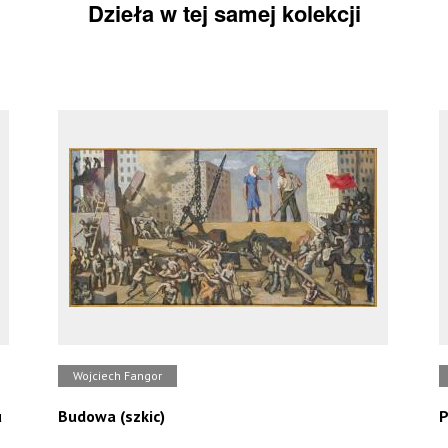
Dzieła w tej samej kolekcji
Wojciech Fangor
u
Budowa (szkic)
P