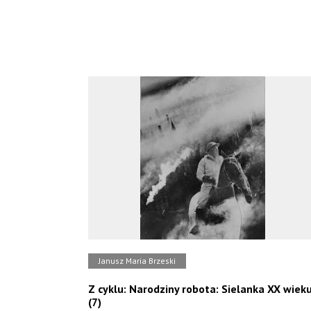
Janusz Maria Brzeski
Z cyklu: Narodziny robota: Sielanka XX wiek
(7)