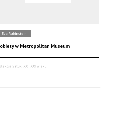
Eva Rubinstein
obiety w Metropolitan Museum
olekcja Sztuki XX i XXI wieku