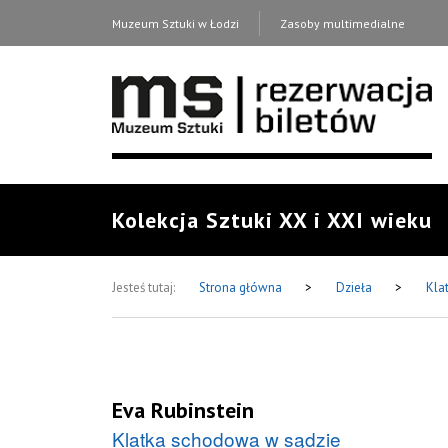
Muzeum Sztuki w Łodzi
Zasoby multimedialne
Kolekcja Sztuki XX i XXI wieku
Jesteś tutaj:
Strona główna
>
Dzieła
>
Kla
Eva Rubinstein
Klatka schodowa w sądzie