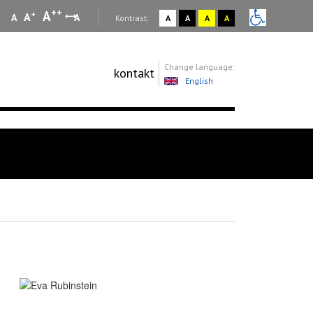
++
A
+
A
A
A
:
Kontrast:
A
A
A
A
Change language:
kontakt
English