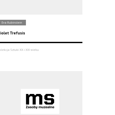
Eva Rubinstein
iolet Trefusis
olekcja Sztuki XX i XXI wieku