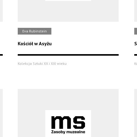
Eva Rubinstein
Kościół w Asyżu
S
Kolekcja Sztuki XX i XXI wieku
K