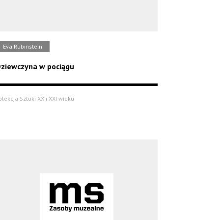
Eva Rubinstein
ziewczyna w pociągu
olekcja Sztuki XX i XXI wieku