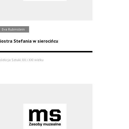
Eva Rubinstein
iostra Stefania w sierocińcu
olekcja Sztuki XX i XXI wieku