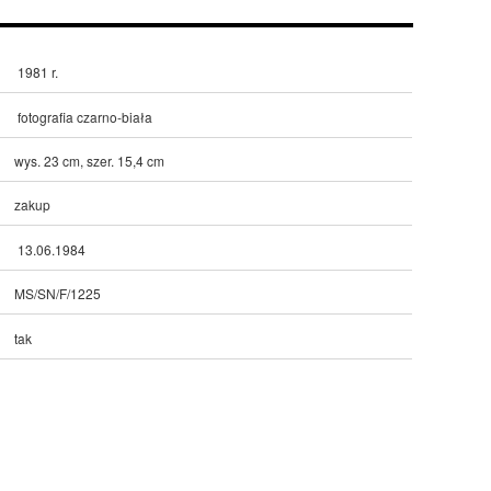
1981 r.
fotografia czarno-biała
wys. 23 cm, szer. 15,4 cm
zakup
13.06.1984
MS/SN/F/1225
tak