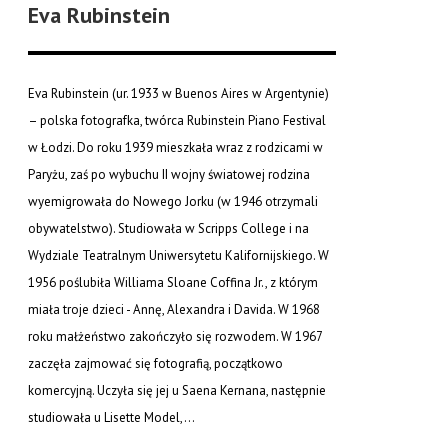
Eva Rubinstein
Eva Rubinstein (ur. 1933 w Buenos Aires w Argentynie)
– polska fotografka, twórca Rubinstein Piano Festival
w Łodzi. Do roku 1939 mieszkała wraz z rodzicami w
Paryżu, zaś po wybuchu II wojny światowej rodzina
wyemigrowała do Nowego Jorku (w 1946 otrzymali
obywatelstwo). Studiowała w Scripps College i na
Wydziale Teatralnym Uniwersytetu Kalifornijskiego. W
1956 poślubiła Williama Sloane Coffina Jr., z którym
miała troje dzieci - Annę, Alexandra i Davida. W 1968
roku małżeństwo zakończyło się rozwodem. W 1967
zaczęła zajmować się fotografią, początkowo
komercyjną. Uczyła się jej u Saena Kernana, następnie
studiowała u Lisette Model,...