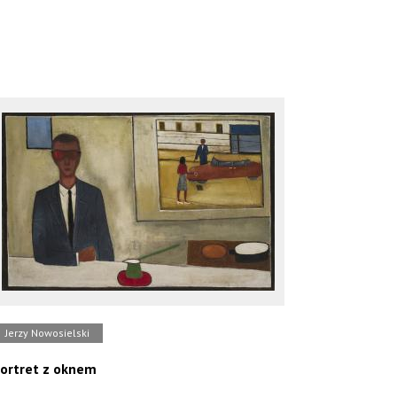
Jerzy Nowosielski
ortret z oknem