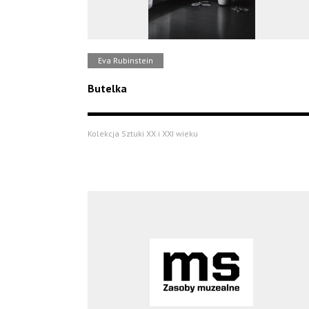
Eva Rubinstein
Butelka
Kolekcja Sztuki XX i XXI wieku