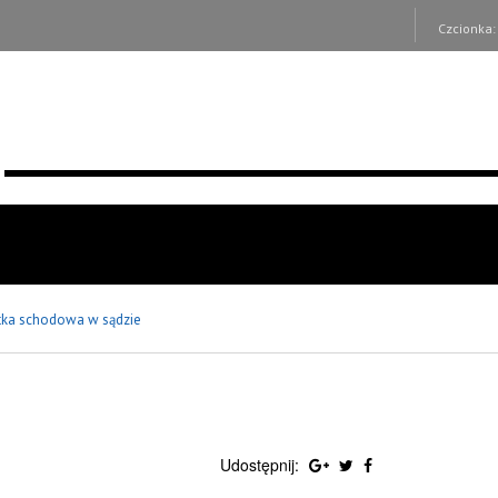
Czcionka
tka schodowa w sądzie
Udostępnij: