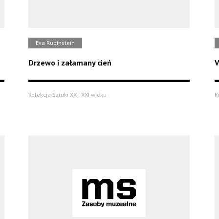
Eva Rubinstein
Drzewo i załamany cień
V
Kolekcja Sztuki XX i XXI wieku
K