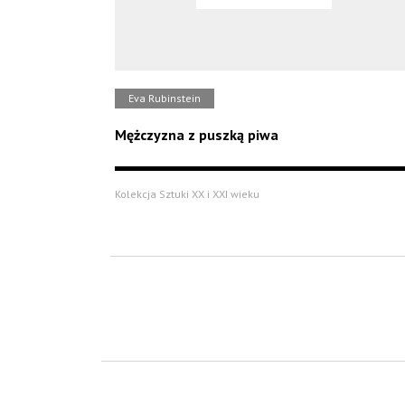
Eva Rubinstein
Mężczyzna z puszką piwa
Kolekcja Sztuki XX i XXI wieku