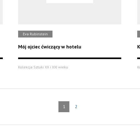
Eva Rubinstein
Mój ojciec ćwiczący w hotelu
K
Kolekcja Sztuki XX i XXI wieku
K
1
2