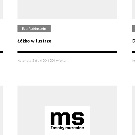
Eva Rubinstein
Łóżko w lustrze
D
Kolekcja Sztuki XX i XXI wieku
K