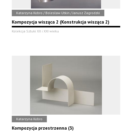
Katarzyna Kobro / Bolesław Utkin / Janusz Zagrodzki
Kompozycja wisząca 2 (Konstrukcja wisząca 2)
Kolekcja Sztuki XX i XXI wieku
Katarzyna Kobro
Kompozycja przestrzenna (3)