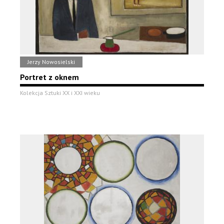
Jerzy Nowosielski
Portret z oknem
Kolekcja Sztuki XX i XXI wieku