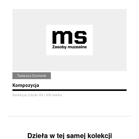
Tadeusz Dominik
Kompozycja
Kolekcja Sztuki XX i XXI wieku
Dzieła w tej samej kolekcji