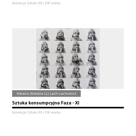
Kolekcja Sztuki XX i XXI wieku
Natalia (Natalia LL) Lach-Lachowicz
Sztuka konsumpcyjna Faza - XI
Kolekcja Sztuki XX i XXI wieku