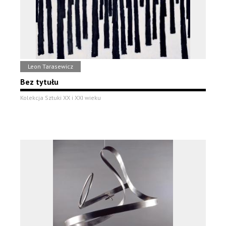
Leon Tarasewicz
Bez tytułu
Kolekcja Sztuki XX i XXI wieku