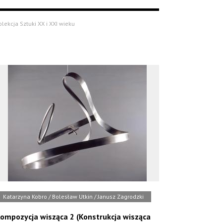
olekcja Sztuki XX i XXI wieku
Katarzyna Kobro / Bolesław Utkin / Janusz Zagrodzki
ompozycja wisząca 2 (Konstrukcja wisząca