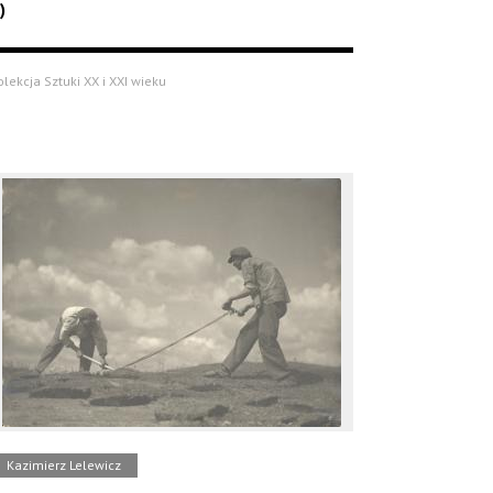
)
olekcja Sztuki XX i XXI wieku
Kazimierz Lelewicz