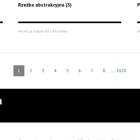
Rzeźba abstrakcyjna (3)
P
Kolekcja Sztuki XX i XXI wieku
K
...
1
2
3
4
5
6
7
8
1020