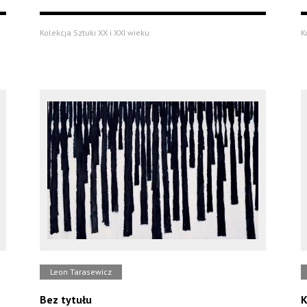
Kolekcja Sztuki XX i XXI wieku
K
Leon Tarasewicz
Bez tytułu
K