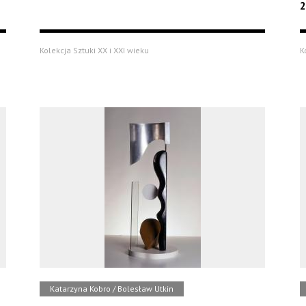
2
Kolekcja Sztuki XX i XXI wieku
K
Katarzyna Kobro / Bolesław Utkin