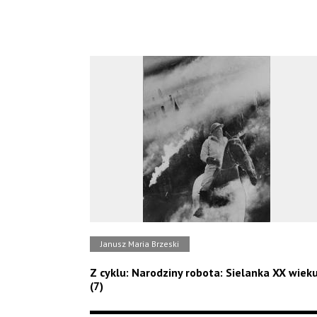
Janusz Maria Brzeski
Z cyklu: Narodziny robota: Sielanka XX wiek
(7)