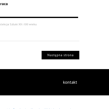
raca
olekcja Sztuki XX i XXI wieku
Następna strona
kontakt