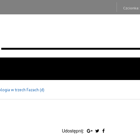
Czcionka
ologia w trzech Fazach (d)
Udostępnij: