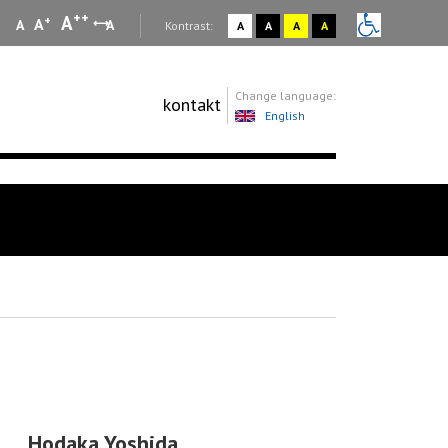
++
A
+
A
A
A
:
Kontrast:
A
A
A
A
Change language:
kontakt
English
Hodaka Yoshida