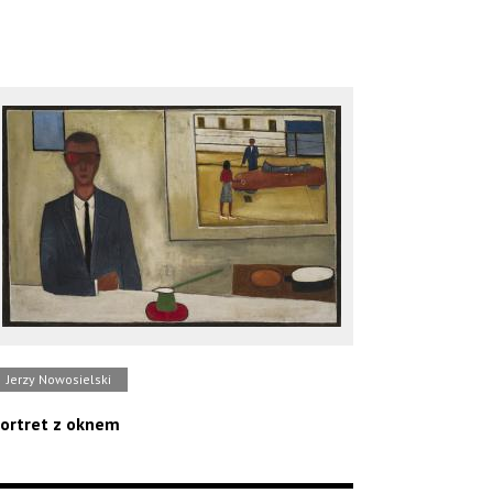
Jerzy Nowosielski
ortret z oknem