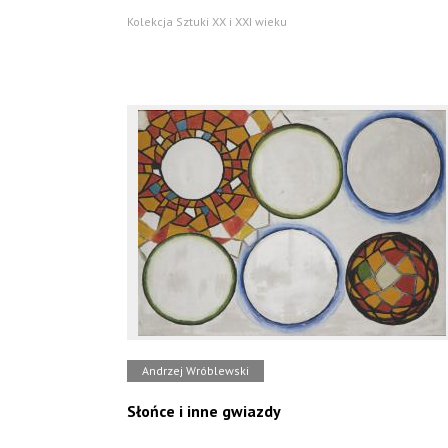
Kolekcja Sztuki XX i XXI wieku
Andrzej Wróblewski
Słońce i inne gwiazdy