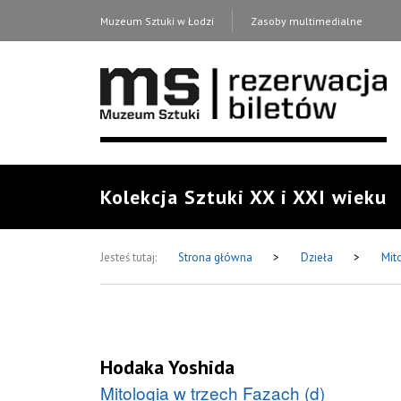
Muzeum Sztuki w Łodzi
Zasoby multimedialne
Kolekcja Sztuki XX i XXI wieku
Jesteś tutaj:
Strona główna
>
Dzieła
>
Mit
Hodaka Yoshida
Mitologia w trzech Fazach (d)