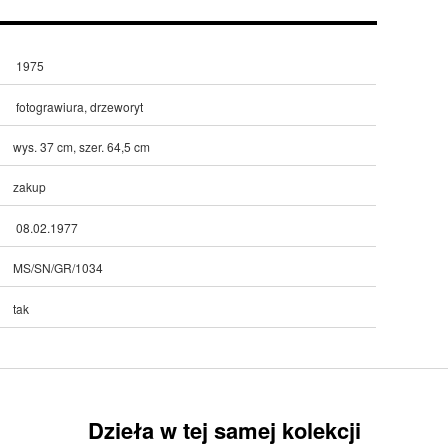
1975
fotograwiura, drzeworyt
wys. 37 cm, szer. 64,5 cm
zakup
08.02.1977
MS/SN/GR/1034
tak
Dzieła w tej samej kolekcji