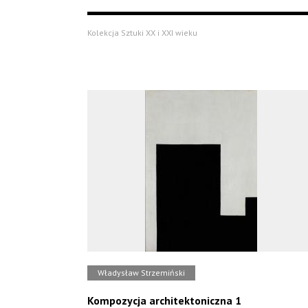
Kolekcja Sztuki XX i XXI wieku
Władysław Strzemiński
Kompozycja architektoniczna 1