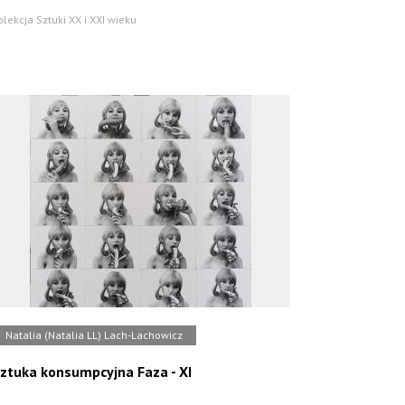
olekcja Sztuki XX i XXI wieku
Natalia (Natalia LL) Lach-Lachowicz
ztuka konsumpcyjna Faza - XI