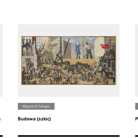
Wojciech Fangor
u
Budowa (szkic)
P