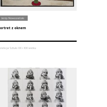
Jerzy Nowosielski
ortret z oknem
olekcja Sztuki XX i XXI wieku