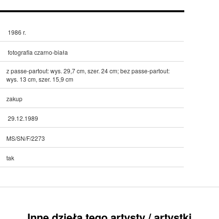
1986 r.
fotografia czarno-biała
z passe-partout: wys. 29,7 cm, szer. 24 cm; bez passe-partout:
wys. 13 cm, szer. 15,9 cm
zakup
29.12.1989
MS/SN/F/2273
tak
Inne dzieła tego artysty / artystki