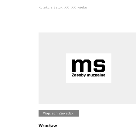
Kolekcja Sztuki XX i XXI wieku
Wojciech Zawadzki
Wrocław