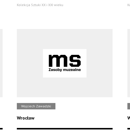
Kolekcja Sztuki XX i XXI wieku
K
Wojciech Zawadzki
Wrocław
W