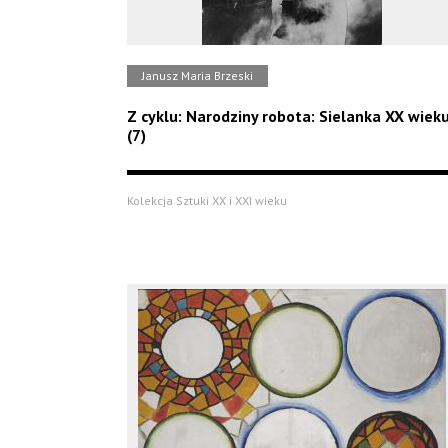
Janusz Maria Brzeski
Z cyklu: Narodziny robota: Sielanka XX wiek
(7)
Kolekcja Sztuki XX i XXI wieku