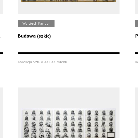
Wojciech Fangor
u
Budowa (szkic)
P
Kolekcja Sztuki XX i XXI wieku
K