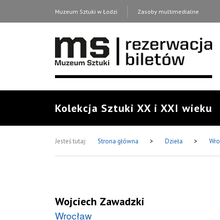
Muzeum Sztuki w Łodzi
Zasoby multimedialne
Kolekcja Sztuki XX i XXI wieku
Jesteś tutaj:
Strona główna
>
Dzieła
>
Wro
Wojciech Zawadzki
Wrocław