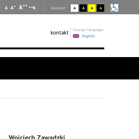
++
A
+
A
A
A
:
Kontrast:
A
A
A
A
Change language:
kontakt
English
Wojciech Zawadzki