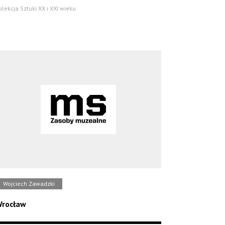
olekcja Sztuki XX i XXI wieku
Wojciech Zawadzki
rocław