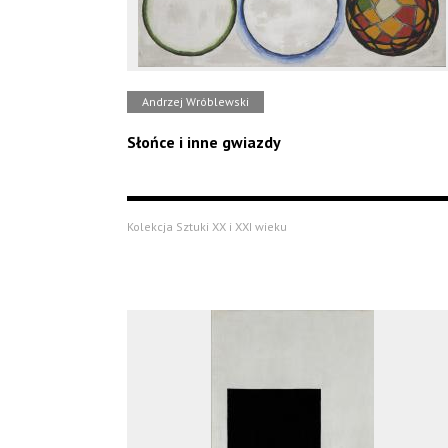
Andrzej Wróblewski
Słońce i inne gwiazdy
Kolekcja Sztuki XX i XXI wieku