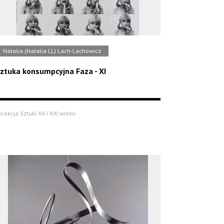
Natalia (Natalia LL) Lach-Lachowicz
ztuka konsumpcyjna Faza - XI
olekcja Sztuki XX i XXI wieku