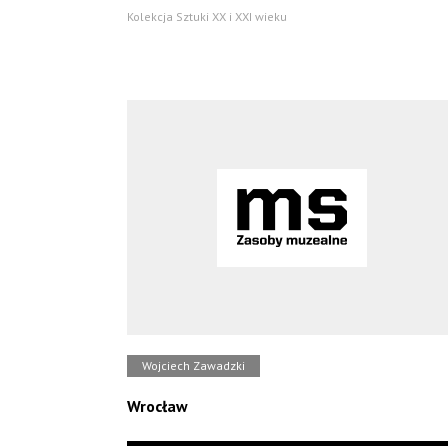
Kolekcja Sztuki XX i XXI wieku
Wojciech Zawadzki
Wrocław