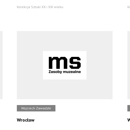
Kolekcja Sztuki XX i XXI wieku
K
Wojciech Zawadzki
Wrocław
W