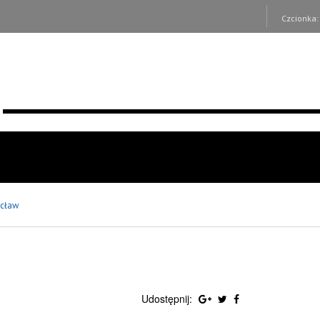
Czcionka
cław
Udostępnij: