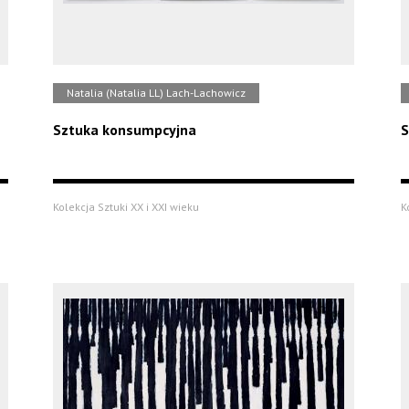
Natalia (Natalia LL) Lach-Lachowicz
Sztuka konsumpcyjna
S
Kolekcja Sztuki XX i XXI wieku
K