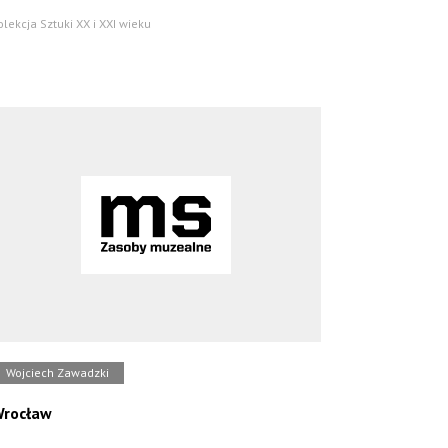
olekcja Sztuki XX i XXI wieku
Wojciech Zawadzki
rocław